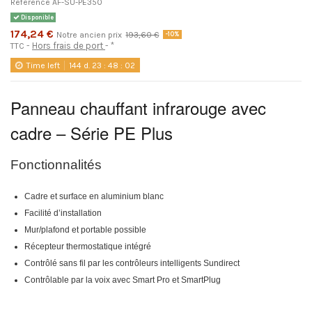
Référence
AF-SU-PE350
Disponible
174,24 €
Notre ancien prix
193,60 €
-10%
Hors frais de port
*
TTC
Time left
144
d.
23
:
48
:
02
Panneau chauffant infrarouge avec
cadre – Série PE Plus
Fonctionnalités
Cadre et surface en aluminium blanc
Facilité d’installation
Mur/plafond et portable possible
Récepteur thermostatique intégré
Contrôlé sans fil par les contrôleurs intelligents Sundirect
Contrôlable par la voix avec Smart Pro et SmartPlug