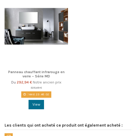
Panneau chauffant infrarouge en
verre – Série MD
292,94 €
Notre ancien prix
Du
325,49 €
144
d.
23
:
48
:
02
View
Les clients qui ont acheté ce produit ont également acheté :
-10%