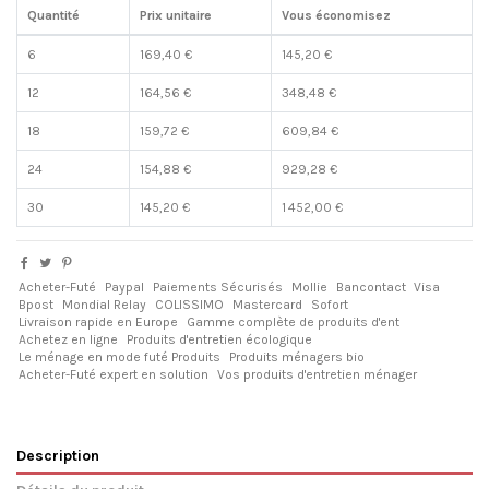
Quantité
Prix unitaire
Vous économisez
6
169,40 €
145,20 €
12
164,56 €
348,48 €
18
159,72 €
609,84 €
24
154,88 €
929,28 €
30
145,20 €
1 452,00 €
Acheter-Futé
Paypal
Paiements Sécurisés
Mollie
Bancontact
Visa
Bpost
Mondial Relay
COLISSIMO
Mastercard
Sofort
Livraison rapide en Europe
Gamme complète de produits d'ent
Achetez en ligne
Produits d'entretien écologique
Le ménage en mode futé Produits
Produits ménagers bio
Acheter-Futé expert en solution
Vos produits d'entretien ménager
Description