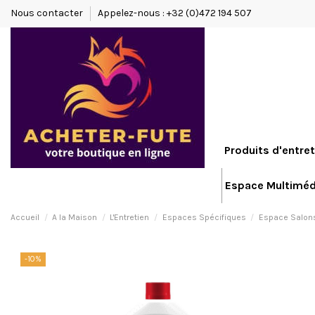
Nous contacter
Appelez-nous : +32 (0)472 194 507
Produits d'entret
Espace Multiméd
Accueil
A la Maison
L'Entretien
Espaces Spécifiques
Espace Salon
-10%