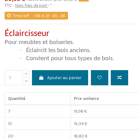
TTC
Hors frais de port
*
Time left
146
d.
21
:
45
:
36
Éclaircisseur
Pour meubles et boiseries.
·
Éclaircit les bois anciens.
·
Convient pour tous types de bois.
Ajouter au panier
Quantité
Prix unitaire
7
19,96 €
10
19,39 €
20
18,82 €