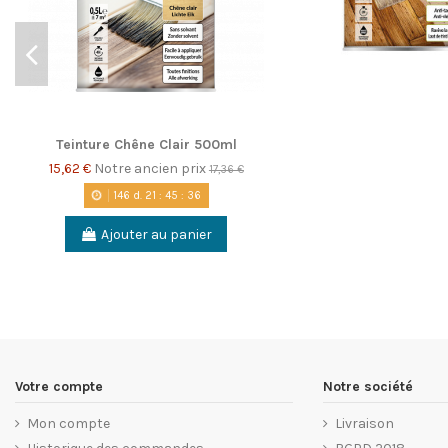
Teinture Chêne Clair 500ml
15,62 €
Notre ancien prix
17,36 €
146
d.
21
:
45
:
36
Ajouter au panier
Votre compte
Notre société
Mon compte
Livraison