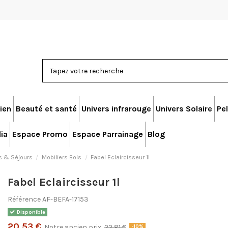
ien
Beauté et santé
Univers infrarouge
Univers Solaire
Pel
ia
Espace Promo
Espace Parrainage
Blog
s & Séjours
Mobiliers Bois
Fabel Eclaircisseur 1l
Fabel Eclaircisseur 1l
Référence
AF-BEFA-17153
Disponible
20,53 €
Notre ancien prix
22,81 €
-10%