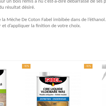
sur un bois remis à nu c’est-à-dire débarrassé de ses 
u résultat désiré.
 la Mèche De Coton Fabel imbibée dans de l’éthanol.
et d’appliquer la finition de votre choix.
-10%
-10%