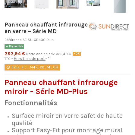
Panneau chauffant infrarouge
en verre – Série MD
Référence
AF-SU-GD400-Plus
Disponible
292,94 €
Notre ancien prix
325,49 €
-10%
Hors frais de port
*
TTC
Time left
144
d.
20
:
14
:
09
Panneau chauffant infrarouge
miroir - Série MD-Plus
Fonctionnalités
Surface miroir en verre safet de haute
qualité
Support Easy-Fit pour montage mural