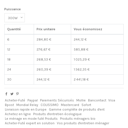
Puissance
Quantité
Prix unitaire
Vous économisez
6
284,80 €
244,12 €
12
276,67 €
585,88 €
18
268,53 €
1 025,29 €
24
260,39 €
1 562,35 €
30
244,12 €
2 441,18 €
Acheter-Futé
Paypal
Paiements Sécurisés
Mollie
Bancontact
Visa
Bpost
Mondial Relay
COLISSIMO
Mastercard
Sofort
Livraison rapide en Europe
Gamme complète de produits d'ent
Achetez en ligne
Produits d'entretien écologique
Le ménage en mode futé Produits
Produits ménagers bio
Acheter-Futé expert en solution
Vos produits d'entretien ménager