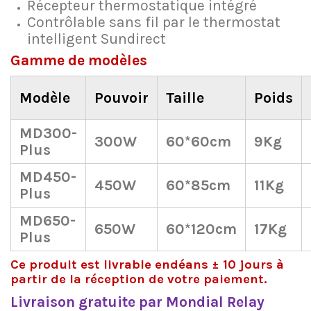
Récepteur thermostatique intégré
Contrôlable sans fil par le thermostat
intelligent Sundirect
Gamme de modèles
Modèle
Pouvoir
Taille
Poids
MD300-
300W
60*60cm
9Kg
Plus
MD450-
450W
60*85cm
11Kg
Plus
MD650-
650W
60*120cm
17Kg
Plus
Ce produit est livrable endéans ± 10 jours à
partir de la réception de votre paiement.
Livraison gratuite par Mondial Relay