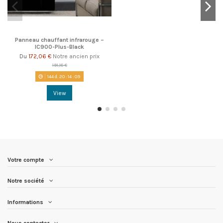
Panneau chauffant infrarouge –
IC900-Plus-Black
172,06 €
Notre ancien prix
Du
191,18 €
144
d.
20
:
14
:
09
View
Votre compte
Notre société
Informations