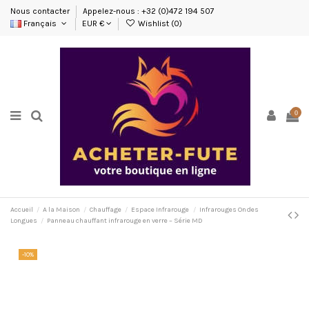
Nous contacter
Appelez-nous : +32 (0)472 194 507
Français
EUR €
Wishlist (
0
)
0
Accueil
A la Maison
Chauffage
Espace Infrarouge
Infrarouges Ondes
Longues
Panneau chauffant infrarouge en verre – Série MD
-10%