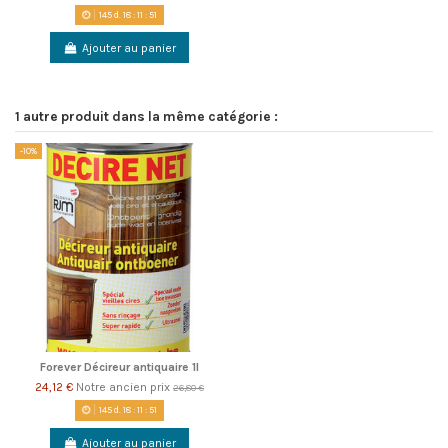
145
d.
18
:
11
:
51
Ajouter au panier
1 autre produit dans la même catégorie :
-10%
Forever Décireur antiquaire 1l
24,12 €
Notre ancien prix
26,80 €
145
d.
18
:
11
:
51
Ajouter au panier