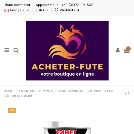
Nous contacter
Appelez-nous : +32 (0)472 194 507
Français
EUR €
Wishlist (
0
)
0
Accueil
A la Maison
L'Entretien
Soins Spécifiques
Décireurs
Fabel
Décireur Bois 500ml
-10%