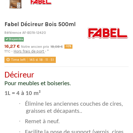
Fabel Décireur Bois 500ml
Référence
AF-BEFA-12420
Disponible
16,27 €
Notre ancien prix
18,08 €
-10%
Hors frais de port
*
TTC
Time left
145
d.
18
:
11
:
51
Décireur
Pour meubles et boiseries.
1L = 4 à 10 m²
·
Élimine les anciennes couches de cires,
graisses et décapants..
·
Remet à neuf.
·
Facilite la pose de support (vernis, cires,