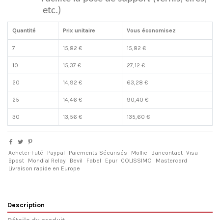
etc.)
Quantité
Prix unitaire
Vous économisez
7
15,82 €
15,82 €
10
15,37 €
27,12 €
20
14,92 €
63,28 €
25
14,46 €
90,40 €
30
13,56 €
135,60 €
Acheter-Futé
Paypal
Paiements Sécurisés
Mollie
Bancontact
Visa
Bpost
Mondial Relay
Bevil
Fabel
Epur
COLISSIMO
Mastercard
Livraison rapide en Europe
Description