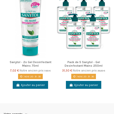
Sanytol - 2x Gel Desinfectant
Pack de 5 Sanytol - Gel
Mains 75ml
Desinfectant Mains 250ml
7,02 €
Notre ancien prix
31,50 €
Notre ancien prix
7,80 €
35,00 €
143
d.
20
:
31
:
29
143
d.
20
:
31
:
29
Ajouter au panier
Ajouter au panier
Votre compte