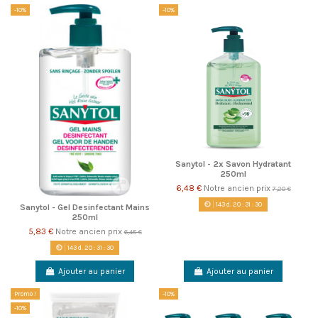
-10%
-10%
Sanytol - 2x Savon Hydratant
250ml
6,48 €
Notre ancien prix
7,20 €
143
d.
20
:
31
:
29
Sanytol - Gel Desinfectant Mains
250ml
5,83 €
Notre ancien prix
6,48 €
143
d.
20
:
31
:
29
Ajouter au panier
Ajouter au panier
Promo !
-10%
-10%