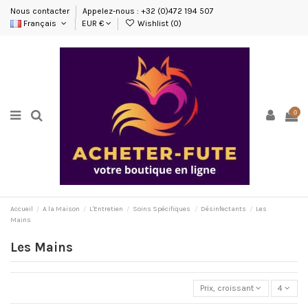
Nous contacter
Appelez-nous : +32 (0)472 194 507
Français
EUR €
Wishlist (
0
)
0
Accueil
A la Maison
L'Entretien
Soins Spécifiques
Désinfectants
Les
Mains
Les Mains
Prix, croissant
4