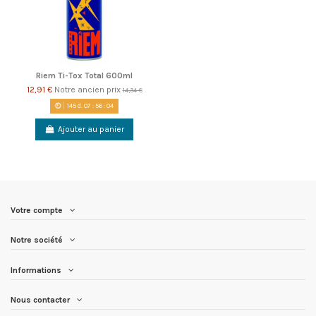
Riem Ti-Tox Total 600ml
12,91 €
Notre ancien prix
14,34 €
145
d.
07
:
56
:
04
Ajouter au panier
Votre compte
Notre société
Informations
Nous contacter