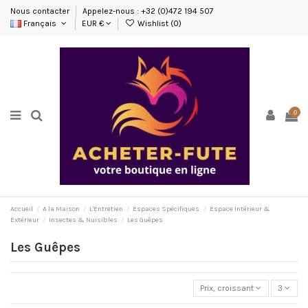
Nous contacter
Appelez-nous : +32 (0)472 194 507
Français
EUR €
Wishlist (
0
)
0
Accueil
A la Maison
L'Entretien
Espaces Spécifiques
Espace Intérieur &
Extérieur
Insectes & Nuisibles
Les Guêpes
Les Guêpes
Prix, croissant
3