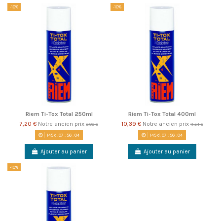
-10%
-10%
Riem Ti-Tox Total 250ml
Riem Ti-Tox Total 400ml
7,20 €
Notre ancien prix
10,39 €
Notre ancien prix
8,00 €
11,54 €
145
d.
07
:
56
:
04
145
d.
07
:
56
:
04
Ajouter au panier
Ajouter au panier
-10%