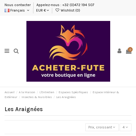
Nous contacter
Appelez-nous : +32 (0)472 194 507
Français
EUR €
Wishlist (
0
)
0
Accueil
A la Maison
L'Entretien
Espaces Spécifiques
Espace Intérieur &
Extérieur
Insectes & Nuisibles
Les Araignées
Les Araignées
Prix, croissant
4