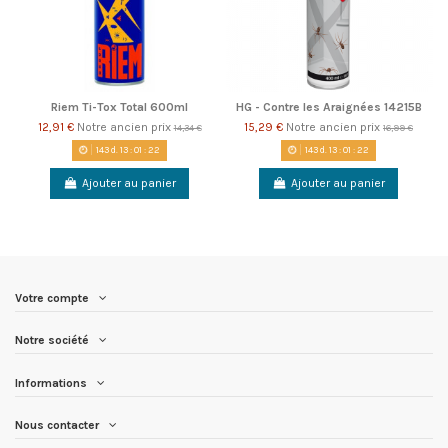
Riem Ti-Tox Total 600ml
HG - Contre les Araignées 14215B
12,91 €
Notre ancien prix
15,29 €
Notre ancien prix
14,34 €
16,99 €
143
d.
13
:
01
:
22
143
d.
13
:
01
:
22
Ajouter au panier
Ajouter au panier
Votre compte
Notre société
Informations
Nous contacter