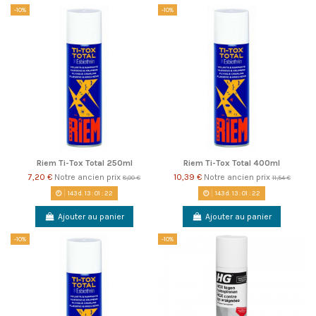
-10%
-10%
Riem Ti-Tox Total 250ml
Riem Ti-Tox Total 400ml
7,20 €
Notre ancien prix
10,39 €
Notre ancien prix
8,00 €
11,54 €
143
d.
13
:
01
:
22
143
d.
13
:
01
:
22
Ajouter au panier
Ajouter au panier
-10%
-10%