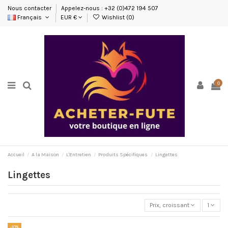
Nous contacter
Appelez-nous : +32 (0)472 194 507
Français
EUR €
Wishlist (
0
)
0
Accueil
A la Maison
L'Entretien
Produits Spécifiques
Lingettes
Lingettes
Prix, croissant
1
-10%