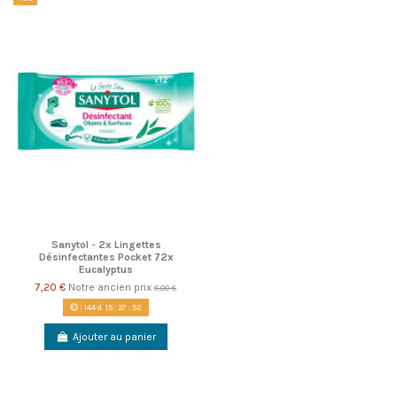
Sanytol - 2x Lingettes
Désinfectantes Pocket 72x
Eucalyptus
7,20 €
Notre ancien prix
8,00 €
144
d.
15
:
37
:
52
Ajouter au panier