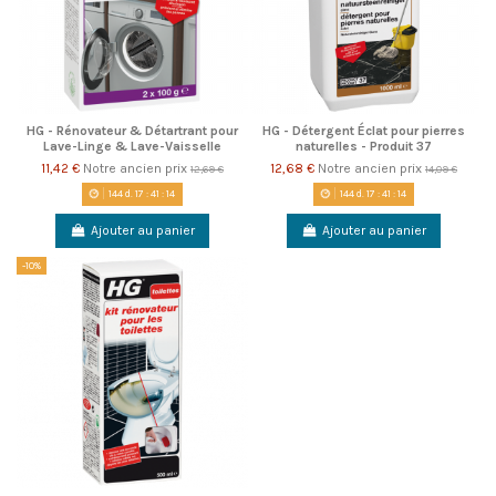
HG - Rénovateur & Détartrant pour
HG - Détergent Éclat pour pierres
Lave-Linge & Lave-Vaisselle
naturelles - Produit 37
11,42 €
Notre ancien prix
12,68 €
Notre ancien prix
12,69 €
14,09 €
144
d.
17
:
41
:
14
144
d.
17
:
41
:
14
Ajouter au panier
Ajouter au panier
-10%