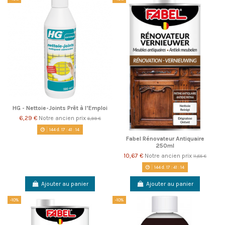
HG - Nettoie-Joints Prêt à l’Emploi
6,29 €
Notre ancien prix
6,99 €
144
d.
17
:
41
:
14
Fabel Rénovateur Antiquaire
250ml
10,67 €
Notre ancien prix
11,85 €
144
d.
17
:
41
:
14
Ajouter au panier
Ajouter au panier
-10%
-10%