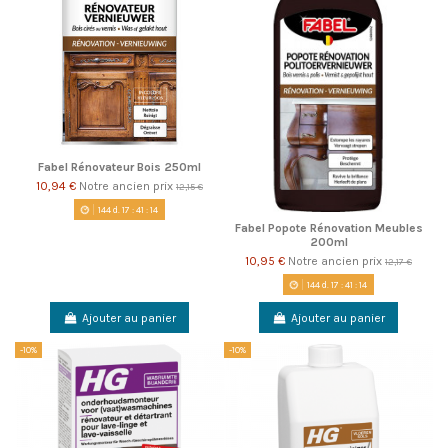
Fabel Rénovateur Bois 250ml
10,94 €
Notre ancien prix
12,15 €
144
d.
17
:
41
:
14
Fabel Popote Rénovation Meubles
200ml
10,95 €
Notre ancien prix
12,17 €
144
d.
17
:
41
:
14
Ajouter au panier
Ajouter au panier
-10%
-10%