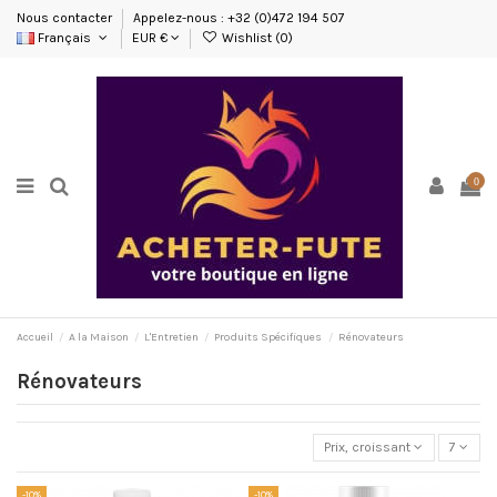
Nous contacter
Appelez-nous : +32 (0)472 194 507
Français
EUR €
Wishlist (
0
)
0
Accueil
A la Maison
L'Entretien
Produits Spécifiques
Rénovateurs
Rénovateurs
Prix, croissant
7
-10%
-10%