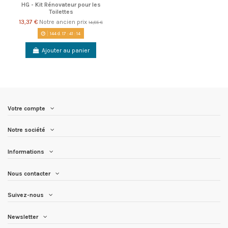
HG - Kit Rénovateur pour les
Toilettes
13,37 €
Notre ancien prix
14,85 €
144
d.
17
:
41
:
14
Ajouter au panier
Votre compte
Notre société
Informations
Nous contacter
Suivez-nous
Newsletter