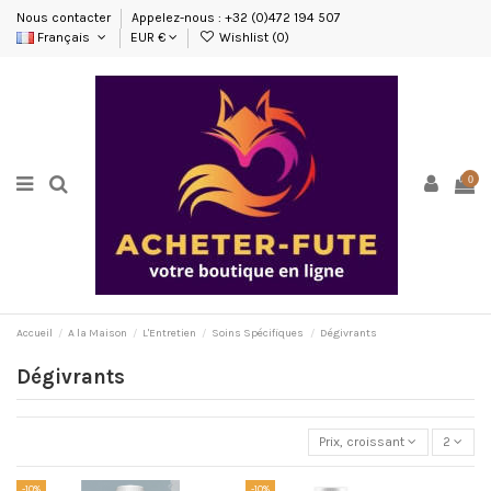
Nous contacter
Appelez-nous : +32 (0)472 194 507
Français
EUR €
Wishlist (
0
)
0
Accueil
A la Maison
L'Entretien
Soins Spécifiques
Dégivrants
Dégivrants
Prix, croissant
2
-10%
-10%