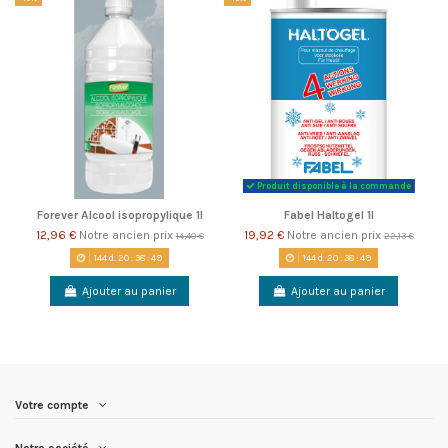
Produit disponible à la commande
Forever Alcool isopropylique 1l
Fabel Haltogel 1l
12,96 €
Notre ancien prix
19,92 €
Notre ancien prix
14,40 €
22,13 €
144
d.
20
:
38
:
49
144
d.
20
:
38
:
49
Ajouter au panier
Ajouter au panier
Votre compte
Notre société