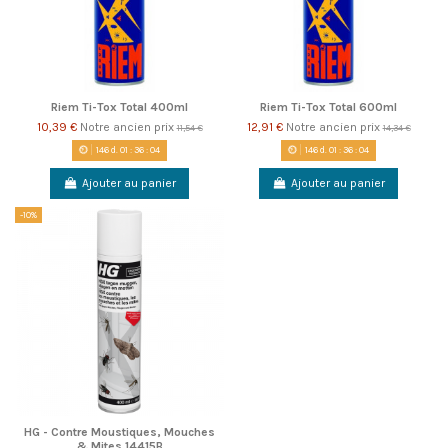
Riem Ti-Tox Total 400ml
Riem Ti-Tox Total 600ml
10,39 €
Notre ancien prix
12,91 €
Notre ancien prix
11,54 €
14,34 €
146
d.
01
:
36
:
04
146
d.
01
:
36
:
04
Ajouter au panier
Ajouter au panier
-10%
HG - Contre Moustiques, Mouches
& Mites 14415B