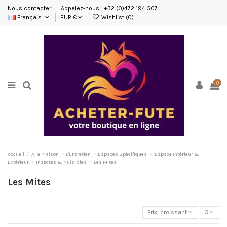
Nous contacter
Appelez-nous : +32 (0)472 194 507
Français
EUR €
Wishlist (
0
)
0
Accueil
A la Maison
L'Entretien
Espaces Spécifiques
Espace Intérieur &
Extérieur
Insectes & Nuisibles
Les Mites
Les Mites
Prix, croissant
5