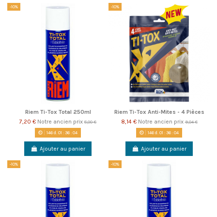
-10%
-10%
Riem Ti-Tox Total 250ml
Riem Ti-Tox Anti-Mites - 4 Pièces
7,20 €
Notre ancien prix
8,14 €
Notre ancien prix
8,00 €
9,04 €
146
d.
01
:
36
:
04
146
d.
01
:
36
:
04
Ajouter au panier
Ajouter au panier
-10%
-10%