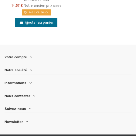
14,57 €
Notre ancien prix
16,19 €
146
d.
01
:
36
:
04
Ajouter au panier
Votre compte
Notre société
Informations
Nous contacter
Suivez-nous
Newsletter