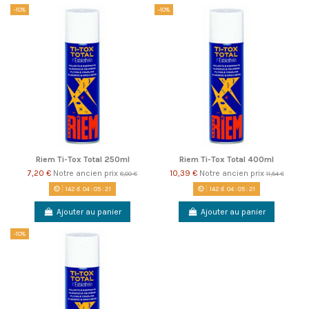
-10%
-10%
Riem Ti-Tox Total 250ml
Riem Ti-Tox Total 400ml
7,20 €
Notre ancien prix
10,39 €
Notre ancien prix
8,00 €
11,54 €
142
d.
04
:
05
:
21
142
d.
04
:
05
:
21
Ajouter au panier
Ajouter au panier
-10%