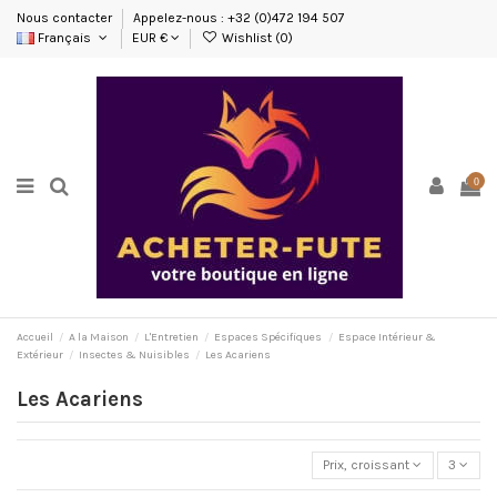
Nous contacter
Appelez-nous : +32 (0)472 194 507
Français
EUR €
Wishlist (
0
)
0
Accueil
A la Maison
L'Entretien
Espaces Spécifiques
Espace Intérieur &
Extérieur
Insectes & Nuisibles
Les Acariens
Les Acariens
Prix, croissant
3