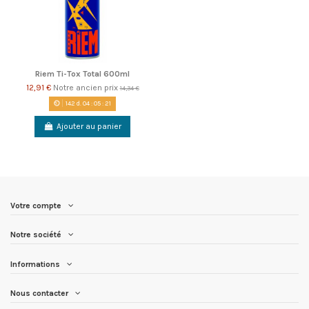
Riem Ti-Tox Total 600ml
12,91 €
Notre ancien prix
14,34 €
142
d.
04
:
05
:
21
Ajouter au panier
Votre compte
Notre société
Informations
Nous contacter