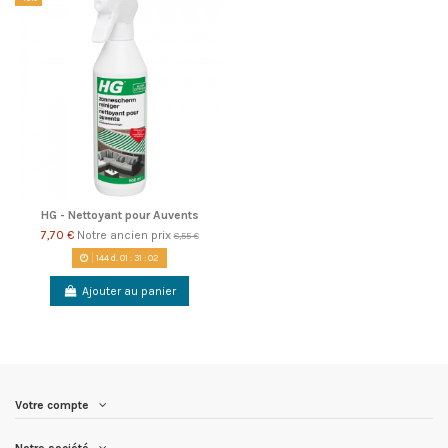
HG - Nettoyant pour Auvents
7,70 €
Notre ancien prix
8,55 €
144
d.
01
:
31
:
02
Ajouter au panier
Votre compte
Notre société