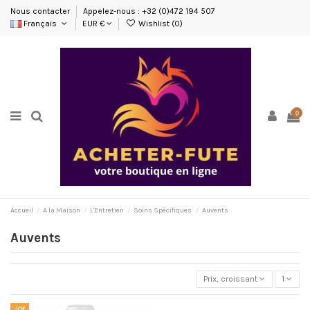
Nous contacter
Appelez-nous : +32 (0)472 194 507
Français
EUR €
Wishlist (
0
)
0
Accueil
A la Maison
L'Entretien
Soins Spécifiques
Auvents
Auvents
Prix, croissant
1
-10%