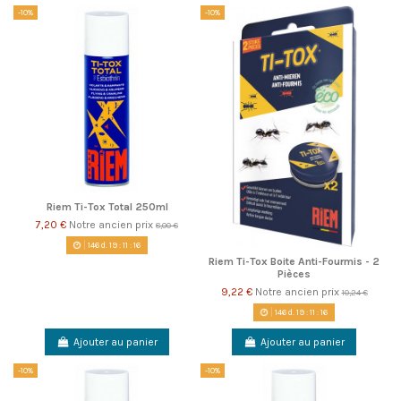
-10%
-10%
Riem Ti-Tox Total 250ml
7,20 €
Notre ancien prix
8,00 €
146
d.
19
:
11
:
16
Riem Ti-Tox Boite Anti-Fourmis - 2
Pièces
9,22 €
Notre ancien prix
10,24 €
146
d.
19
:
11
:
16
Ajouter au panier
Ajouter au panier
-10%
-10%