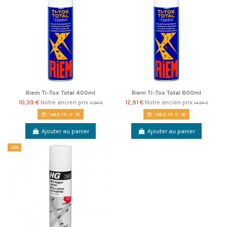
Riem Ti-Tox Total 400ml
Riem Ti-Tox Total 600ml
10,39 €
Notre ancien prix
12,91 €
Notre ancien prix
11,54 €
14,34 €
146
d.
19
:
11
:
16
146
d.
19
:
11
:
16
Ajouter au panier
Ajouter au panier
-10%