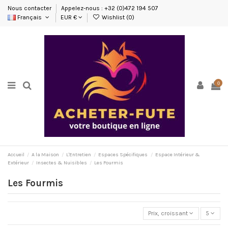
Nous contacter
Appelez-nous : +32 (0)472 194 507
Français
EUR €
Wishlist (
0
)
0
Accueil
A la Maison
L'Entretien
Espaces Spécifiques
Espace Intérieur &
Extérieur
Insectes & Nuisibles
Les Fourmis
Les Fourmis
Prix, croissant
5