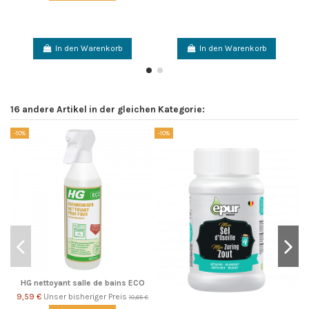
In den Warenkorb
In den Warenkorb
16 andere Artikel in der gleichen Kategorie:
-10%
-10%
-1
HG nettoyant salle de bains ECO
9,59 €
Unser bisheriger Preis
10,65 €