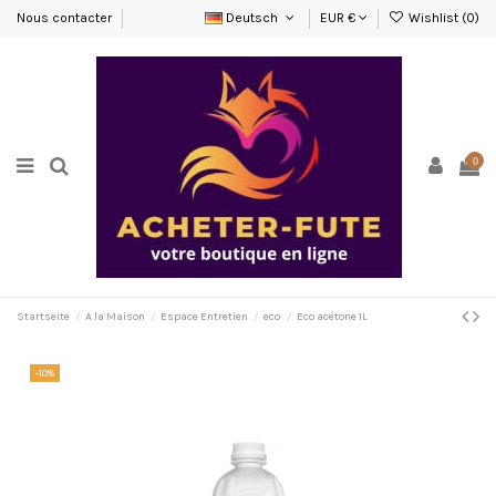
Nous contacter
Deutsch
EUR €
Wishlist (
0
)
0
Startseite
A la Maison
Espace Entretien
eco
Eco acétone 1L
-10%