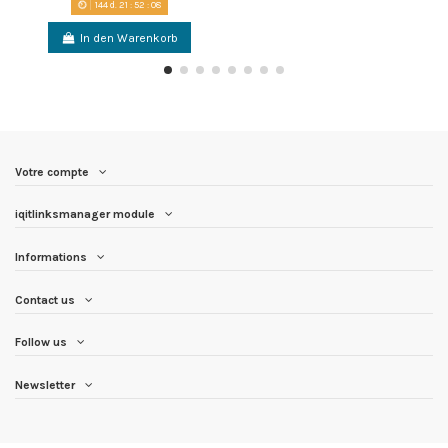
144
d.
21
:
52
:
08
In den Warenkorb
Votre compte
iqitlinksmanager module
Informations
Contact us
Follow us
Newsletter