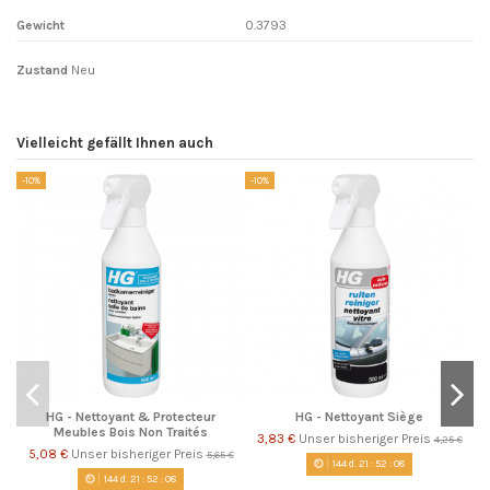
Gewicht
0.3793
Zustand
Neu
Vielleicht gefällt Ihnen auch
-10%
-10%
-1
HG - Nettoyant & Protecteur
HG - Nettoyant Siège
Meubles Bois Non Traités
3,83 €
Unser bisheriger Preis
4,25 €
5,08 €
Unser bisheriger Preis
5,65 €
144
d.
21
:
52
:
08
144
d.
21
:
52
:
08