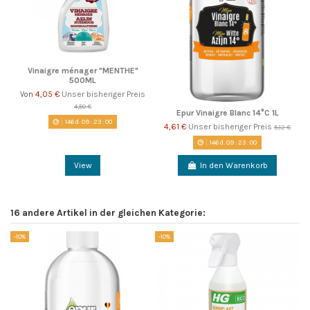
Vinaigre ménager "MENTHE"
500ML
4,05 €
Unser bisheriger Preis
Von
4,50 €
Epur Vinaigre Blanc 14°C 1L
146
d.
09
:
23
:
00
4,61 €
Unser bisheriger Preis
5,12 €
146
d.
09
:
23
:
00
View
In den Warenkorb
16 andere Artikel in der gleichen Kategorie:
-10%
-10%
-1