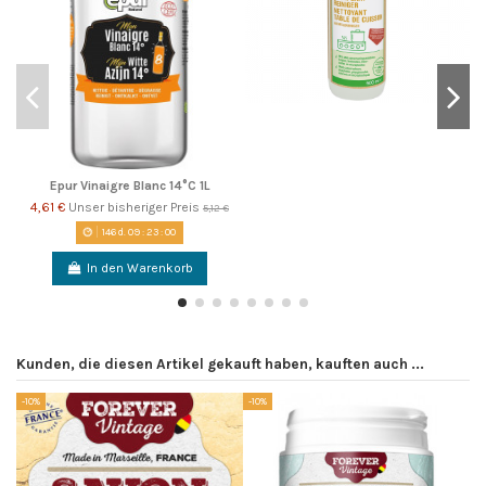
Epur Vinaigre Blanc 14°C 1L
4,61 €
Unser bisheriger Preis
5,12 €
146
d.
09
:
23
:
00
In den Warenkorb
Kunden, die diesen Artikel gekauft haben, kauften auch ...
-10%
-10%
-1