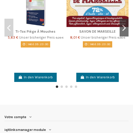
Ti-Tox Piège À Mouches
SAVON DE MARSEILLE
5,63 €
Unser bisheriger Preis
8,01 €
Unser bisheriger Preis
6,26 €
8,90 €
146
d.
09
:
23
:
00
146
d.
09
:
23
:
00
In den Warenkorb
In den Warenkorb
Votre compte
iqitlinksmanager module