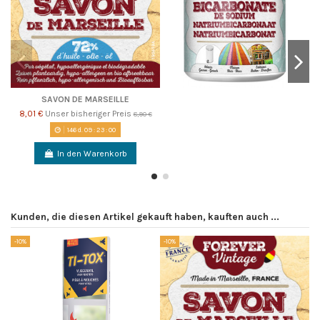
SAVON DE MARSEILLE
8,01 €
Unser bisheriger Preis
8,90 €
146
d.
09
:
23
:
00
In den Warenkorb
Kunden, die diesen Artikel gekauft haben, kauften auch ...
-10%
-10%
-1