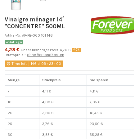
Vinaigre ménager 14°
"CONCENTRE" 500ML
Artikel-Nr.
AF-FE-060 101 146
Auf Lager
4,23 €
Unser bisheriger Preis
4,70 €
-10%
ohne Versandkosten
Bruttopreis
Time left
146
d.
09
:
23
:
00
Menge
Stückpreis
Sie sparen
7
4,11 €
4,11 €
10
4,00 €
7,05 €
20
3,88 €
16,45 €
25
3,76 €
23,50 €
30
3,53 €
35,25 €