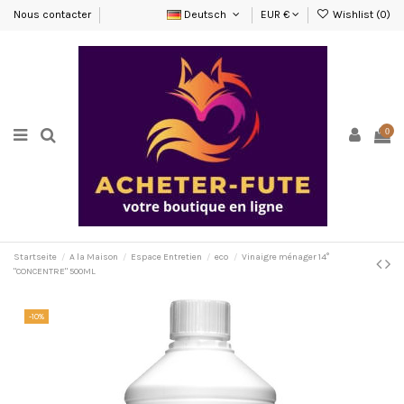
Nous contacter
Deutsch
EUR €
Wishlist (
0
)
0
Startseite
A la Maison
Espace Entretien
eco
Vinaigre ménager 14°
"CONCENTRE" 500ML
-10%