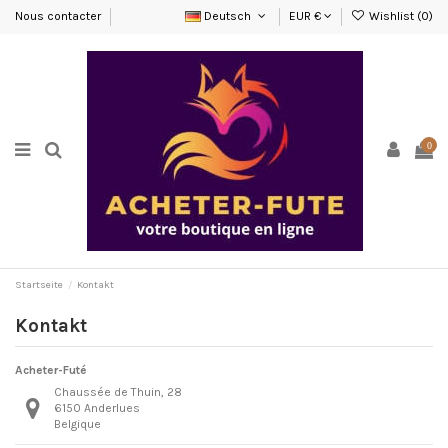
Nous contacter
Deutsch
EUR €
Wishlist (
0
)
0
Startseite
Kontakt
Kontakt
Acheter-Futé
Chaussée de Thuin, 28
6150 Anderlues
Belgique