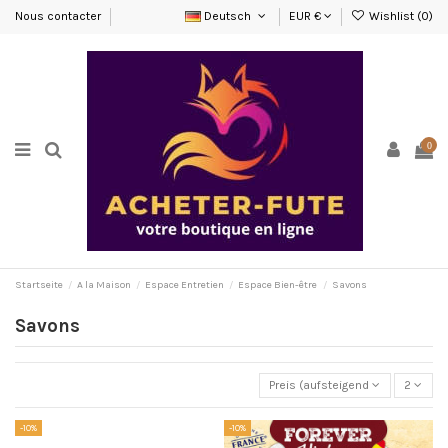
Nous contacter
Deutsch
EUR €
Wishlist (
0
)
0
Startseite
A la Maison
Espace Entretien
Espace Bien-être
Savons
Savons
Preis (aufsteigend)
2
-10%
-10%