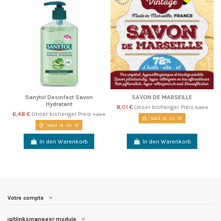
Sanytol Desinfect Savon
SAVON DE MARSEILLE
Hydratant
8,01 €
Unser bisheriger Preis
8,90 €
6,48 €
Unser bisheriger Preis
7,20 €
144
d.
16
:
20
:
18
144
d.
16
:
20
:
18
In den Warenkorb
In den Warenkorb
Votre compte
iqitlinksmanager module