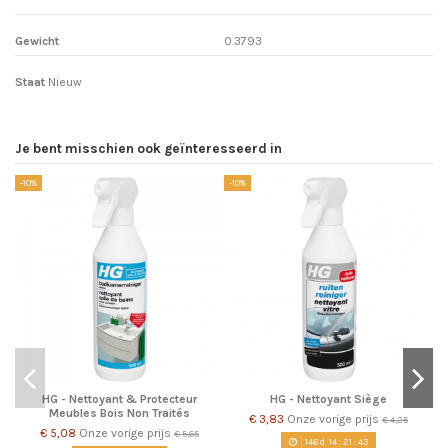
Gewicht
0.3793
Staat
Nieuw
Je bent misschien ook geïnteresseerd in
-10%
-10%
-1
HG - Nettoyant & Protecteur
HG - Nettoyant Siège
Meubles Bois Non Traités
€ 3,83
Onze vorige prijs
€ 4,25
€ 5,08
Onze vorige prijs
€ 5,65
146
d.
14
:
21
:
43