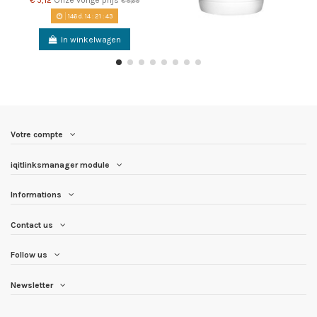
€ 5,69
146
d.
14
:
21
:
43
In winkelwagen
Votre compte
iqitlinksmanager module
Informations
Contact us
Follow us
Newsletter