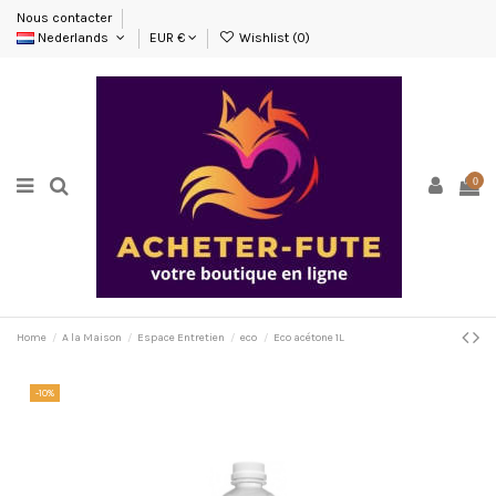
Nous contacter
Nederlands
EUR €
Wishlist (
0
)
0
Home
A la Maison
Espace Entretien
eco
Eco acétone 1L
-10%