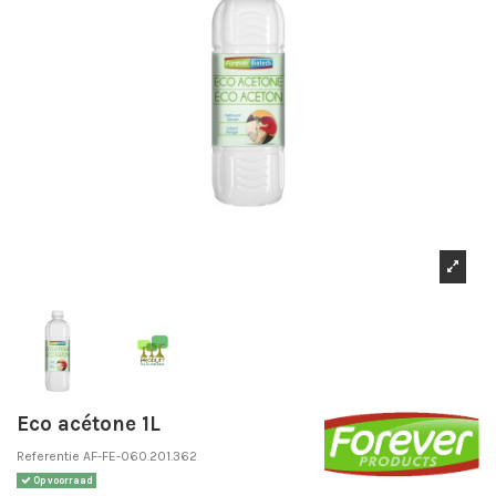
Eco acétone 1L
Referentie
AF-FE-060.201.362
Op voorraad