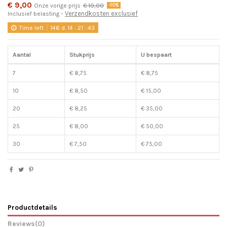
€ 9,00
Onze vorige prijs
€ 10,00
-10%
Verzendkosten exclusief
Inclusief belasting
Time left
146
d.
14
:
21
:
43
Aantal
Stukprijs
U bespaart
7
€ 8,75
€ 8,75
10
€ 8,50
€ 15,00
20
€ 8,25
€ 35,00
25
€ 8,00
€ 50,00
30
€ 7,50
€ 75,00
Productdetails
Reviews
(0)