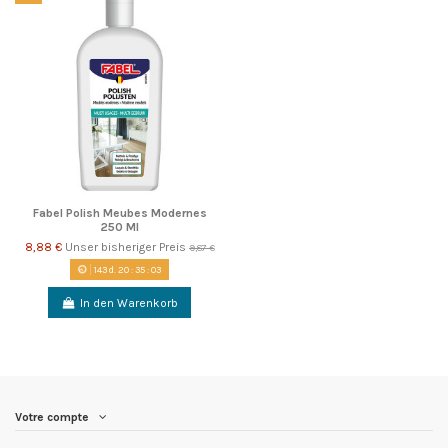
Fabel Polish Meubes Modernes
250 Ml
8,88 €
Unser bisheriger Preis
9,87 €
143
d.
20
:
35
:
02
In den Warenkorb
Votre compte