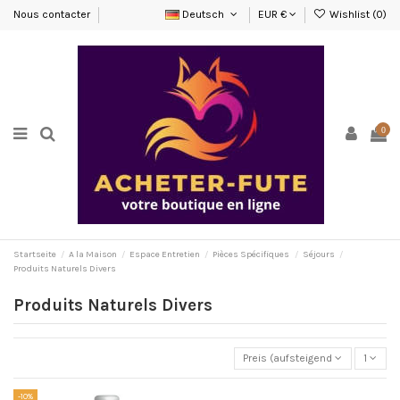
Nous contacter
Deutsch
EUR €
Wishlist (
0
)
0
Startseite
A la Maison
Espace Entretien
Pièces Spécifiques
Séjours
Produits Naturels Divers
Produits Naturels Divers
Preis (aufsteigend)
1
-10%