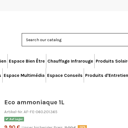
ien
Espace Bien Être
Chauffage Infrarouge
Produits Solai
s
Espace Multimédia
Espace Conseils
Produits d'Entretie
Eco ammoniaque 1L
Artikel-Nr.
AF-FE-060.201.365
Auf Lager
9,90 €
Unser bisheriger Preis
11,00 €
-10%