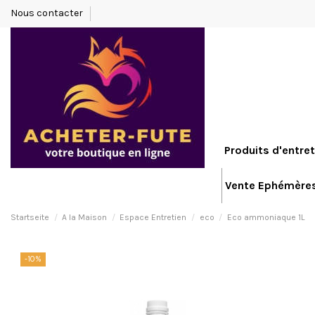
Nous contacter
Produits d'entret
Vente Ephémère
Startseite
A la Maison
Espace Entretien
eco
Eco ammoniaque 1L
-10%