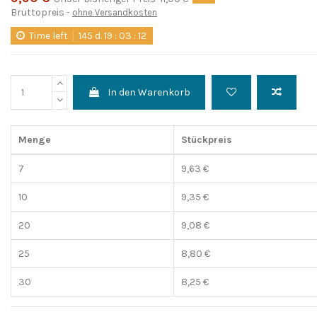
Bruttopreis
ohne Versandkosten
Time left
145
d.
19
:
03
:
11
In den Warenkorb
Menge
Stückpreis
7
9,63 €
10
9,35 €
20
9,08 €
25
8,80 €
30
8,25 €