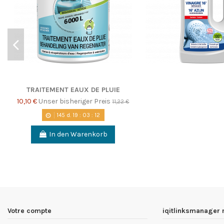
TRAITEMENT EAUX DE PLUIE
10,10 €
Unser bisheriger Preis
11,22 €
145
d.
19
:
03
:
11
In den Warenkorb
Votre compte
iqitlinksmanager