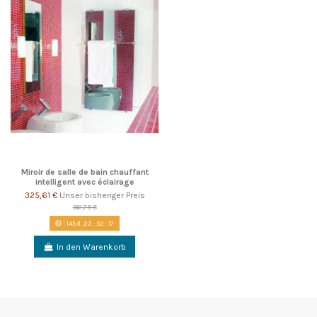
Miroir de salle de bain chauffant
intelligent avec éclairage
325,61 €
Unser bisheriger Preis
361,79 €
145
d.
22
:
52
:
17
In den Warenkorb