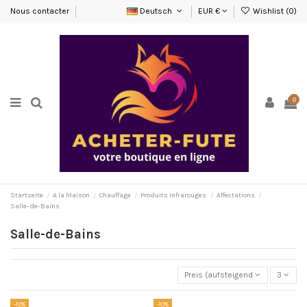
Nous contacter
Deutsch
EUR €
Wishlist (
0
)
0
Startseite
A la Maison
Chauffage
Produits Infrarouges
Affectations
Salle-de-Bains
Salle-de-Bains
Preis (aufsteigend)
3
-10%
-10%