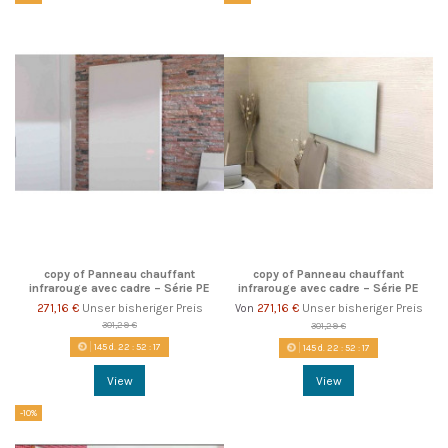
copy of Panneau chauffant
copy of Panneau chauffant
infrarouge avec cadre – Série PE
infrarouge avec cadre – Série PE
271,16 €
Unser bisheriger Preis
271,16 €
Unser bisheriger Preis
Von
301,29 €
301,29 €
145
d.
22
:
52
:
17
145
d.
22
:
52
:
17
View
View
-10%