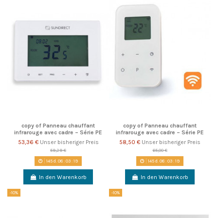
copy of Panneau chauffant
copy of Panneau chauffant
infrarouge avec cadre – Série PE
infrarouge avec cadre – Série PE
53,36 €
Unser bisheriger Preis
58,50 €
Unser bisheriger Preis
59,29 €
65,00 €
145
d.
08
:
03
:
18
145
d.
08
:
03
:
18
In den Warenkorb
In den Warenkorb
-10%
-10%