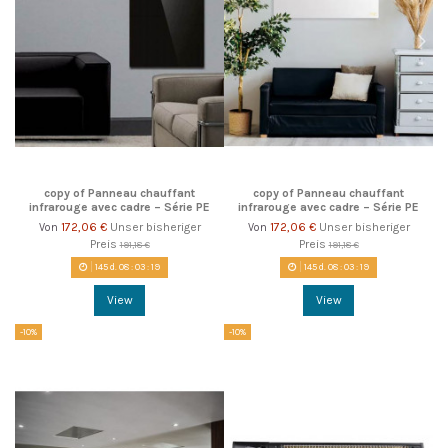
copy of Panneau chauffant
copy of Panneau chauffant
infrarouge avec cadre – Série PE
infrarouge avec cadre – Série PE
172,06 €
Unser bisheriger
172,06 €
Unser bisheriger
Von
Von
Preis
Preis
191,18 €
191,18 €
145
d.
08
:
03
:
18
145
d.
08
:
03
:
18
View
View
-10%
-10%