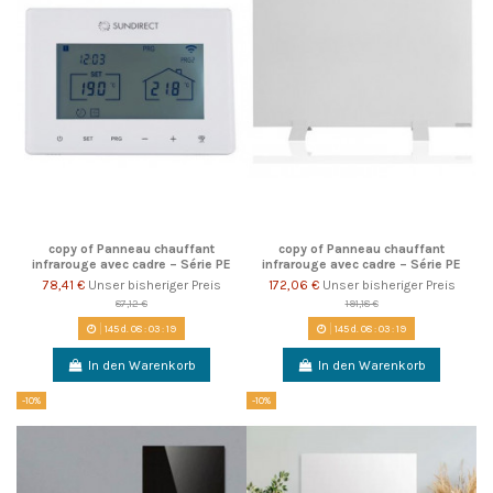
copy of Panneau chauffant
copy of Panneau chauffant
infrarouge avec cadre – Série PE
infrarouge avec cadre – Série PE
78,41 €
Unser bisheriger Preis
172,06 €
Unser bisheriger Preis
87,12 €
191,18 €
145
d.
08
:
03
:
18
145
d.
08
:
03
:
18
In den Warenkorb
In den Warenkorb
-10%
-10%