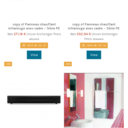
copy of Panneau chauffant
copy of Panneau chauffant
infrarouge avec cadre – Série PE
infrarouge avec cadre – Série PE
271,16 €
Unser bisheriger Preis
292,94 €
Unser bisheriger
Von
Von
Preis
301,29 €
325,49 €
145
d.
08
:
03
:
18
145
d.
08
:
03
:
18
View
View
-10%
-10%