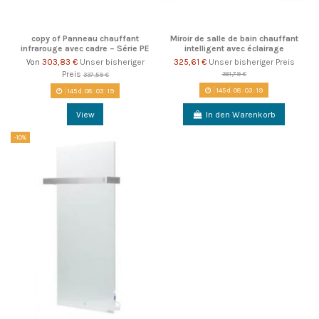
copy of Panneau chauffant
Miroir de salle de bain chauffant
infrarouge avec cadre – Série PE
intelligent avec éclairage
303,83 €
Unser bisheriger
325,61 €
Unser bisheriger Preis
Von
Preis
361,79 €
337,59 €
145
d.
08
:
03
:
18
145
d.
08
:
03
:
18
View
In den Warenkorb
-10%