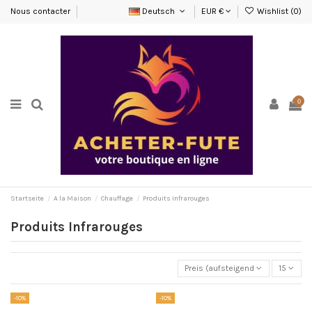
Nous contacter
Deutsch
EUR €
Wishlist (
0
)
0
Startseite
A la Maison
Chauffage
Produits Infrarouges
Produits Infrarouges
Preis (aufsteigend)
15
-10%
-10%