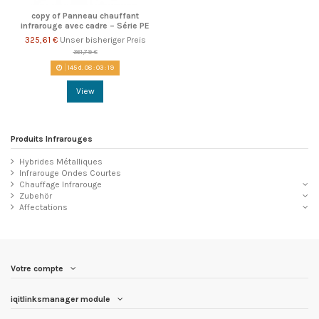
copy of Panneau chauffant
infrarouge avec cadre – Série PE
325,61 €
Unser bisheriger Preis
361,79 €
145
d.
08
:
03
:
18
View
Produits Infrarouges
Hybrides Métalliques
Infrarouge Ondes Courtes
Chauffage Infrarouge
Zubehör
Affectations
Votre compte
iqitlinksmanager module