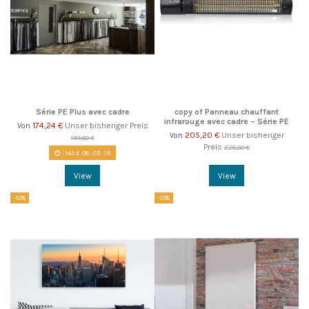
Série PE Plus avec cadre
copy of Panneau chauffant
infrarouge avec cadre – Série PE
174,24 €
Unser bisheriger Preis
Von
205,20 €
Unser bisheriger
Von
193,60 €
Preis
228,00 €
145
d.
08
:
03
:
18
View
View
-10%
-10%