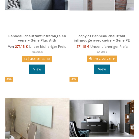
Panneau chauffant infrarouge en
copy of Panneau chauffant
verre – Série Plus Artb
infrarouge avec cadre – Série PE
271,16 €
Unser bisheriger Preis
271,16 €
Unser bisheriger Preis
Von
301,29 €
301,29 €
145
d.
08
:
03
:
18
145
d.
08
:
03
:
18
View
View
-10%
-10%