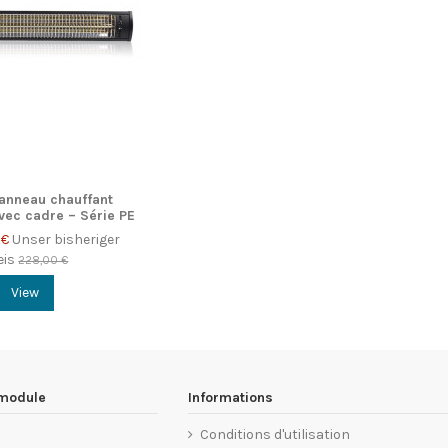
Panneau chauffant
vec cadre – Série PE
 €
Unser bisheriger
eis
228,00 €
View
 module
Informations
Conditions d'utilisation