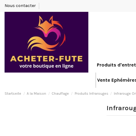
Nous contacter
Produits d'entret
Vente Ephémère
Startseite
A la Maison
Chauffage
Produits Infrarouges
Infrarouge O
Infrarou