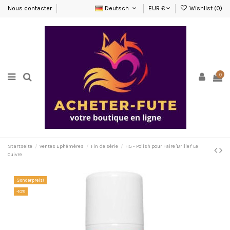
Nous contacter
Deutsch
EUR €
Wishlist (
0
)
0
Startseite
ventes Ephémères
Fin de série
HG - Polish pour Faire 'Briller' Le
Cuivre
Sonderpreis!
-10%