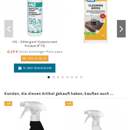
HG - Détergent Surpuissant
Produit N°79
6,29 €
Unser bisheriger Preis
6,99 €
145
d.
10
:
50
:
46
In den Warenkorb
Kunden, die diesen Artikel gekauft haben, kauften auch ...
-10%
-10%
-1