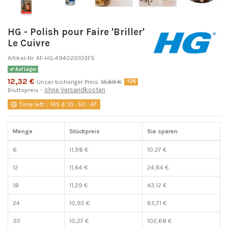
HG - Polish pour Faire 'Briller'
Le Cuivre
Artikel-Nr.
AF-HG-494020103FS
Auf Lager
12,32 €
Unser bisheriger Preis
13,69 €
-10%
ohne Versandkosten
Bruttopreis
Time left
145
d.
10
:
50
:
46
Menge
Stückpreis
Sie sparen
6
11,98 €
10,27 €
12
11,64 €
24,64 €
18
11,29 €
43,12 €
24
10,95 €
65,71 €
30
10,27 €
102,68 €