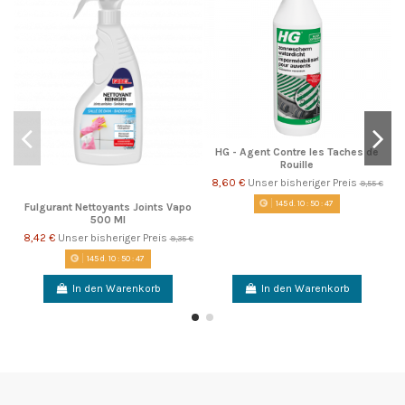
HG - Agent Contre les Taches de
Rouille
8,60 €
Unser bisheriger Preis
9,55 €
145
d.
10
:
50
:
46
Fulgurant Nettoyants Joints Vapo
500 Ml
8,42 €
Unser bisheriger Preis
9,35 €
145
d.
10
:
50
:
46
In den Warenkorb
In den Warenkorb