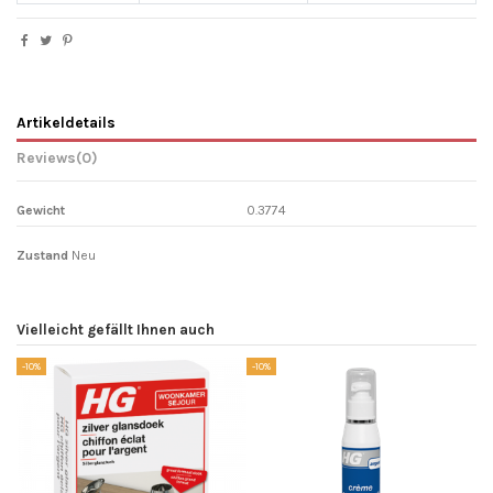
Artikeldetails
Reviews
(0)
Gewicht
0.3774
Zustand
Neu
Vielleicht gefällt Ihnen auch
-10%
-10%
-1