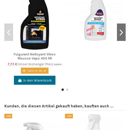
Fulgurant Nettoyant Vitres
Mousse Vapo 450 Ml
7,73 €
Unser bisheriger Preis
8,59 €
145
d.
10
:
50
:
46
In den Warenkorb
Kunden, die diesen Artikel gekauft haben, kauften auch ...
-10%
-10%
-1