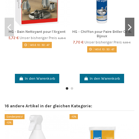
HG - Bain Nettoyant pour l'Argent
HG - Chiffon pour Faire Briller Or &
Bijoux
5,72 €
Unser bisheriger Preis
6,35 €
7,70 €
Unser bisheriger Preis
8,55 €
145
d.
10
:
50
:
46
145
d.
10
:
50
:
46
In den Warenkorb
In den Warenkorb
16 andere Artikel in der gleichen Kategorie:
Sonderpreis!
-10%
So
-10%
-1