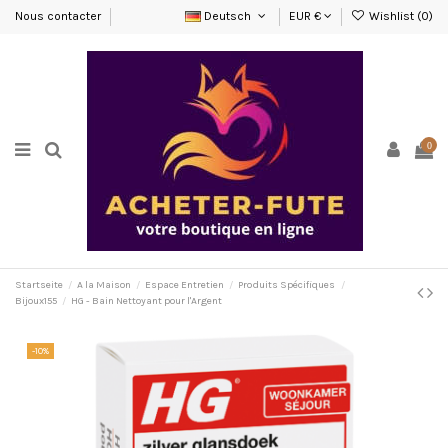
Nous contacter
Deutsch
EUR €
Wishlist (
0
)
0
Startseite
A la Maison
Espace Entretien
Produits Spécifiques
Bijoux155
HG - Bain Nettoyant pour l'Argent
-10%