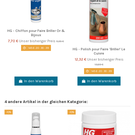
HG - Chiffon pour Faire Briller Or &
Bijoux
7,70 €
Unser bisheriger Preis
8,55 €
145
d.
20
:
30
:
39
HG - Polish pour Faire 'Briller' Le
Cuivre
12,32 €
Unser bisheriger Preis
13,69 €
145
d.
20
:
30
:
39
In den Warenkorb
In den Warenkorb
4 andere Artikel in der gleichen Kategorie:
-10%
-10%
So
-1