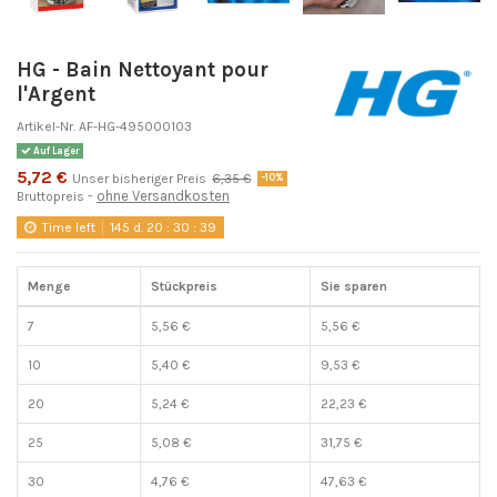
HG - Bain Nettoyant pour
l'Argent
Artikel-Nr.
AF-HG-495000103
Auf Lager
5,72 €
Unser bisheriger Preis
6,35 €
-10%
ohne Versandkosten
Bruttopreis
Time left
145
d.
20
:
30
:
39
Menge
Stückpreis
Sie sparen
7
5,56 €
5,56 €
10
5,40 €
9,53 €
20
5,24 €
22,23 €
25
5,08 €
31,75 €
30
4,76 €
47,63 €