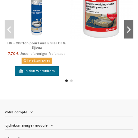
HG - Chiffon pour Faire Briller Or &
Bijoux
7,70 €
Unser bisheriger Preis
8,55 €
145
d.
20
:
30
:
39
In den Warenkorb
Votre compte
iqitlinksmanager module