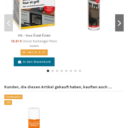
HG - Inox Éclat Éclair
18,81 €
Unser bisheriger Preis
20,90 €
146
d.
16
:
31
:
26
In den Warenkorb
Kunden, die diesen Artikel gekauft haben, kauften auch ...
Sonderpreis!
-10%