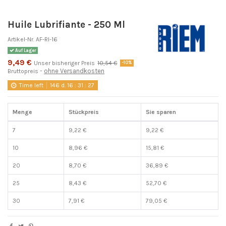
Huile Lubrifiante - 250 Ml
Artikel-Nr.
AF-RI-16
Auf Lager
9,49 €
Unser bisheriger Preis
10,54 €
-10%
ohne Versandkosten
Bruttopreis
Time left
146
d.
16
:
31
:
26
Menge
Stückpreis
Sie sparen
7
9,22 €
9,22 €
10
8,96 €
15,81 €
20
8,70 €
36,89 €
25
8,43 €
52,70 €
30
7,91 €
79,05 €