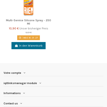
Multi-Service Silicone Spray - 250
Ml
10,90 €
Unser bisheriger Preis
12,11 €
146
d.
16
:
31
:
26
In den Warenkorb
Votre compte
iqitlinksmanager module
Informations
Contact us