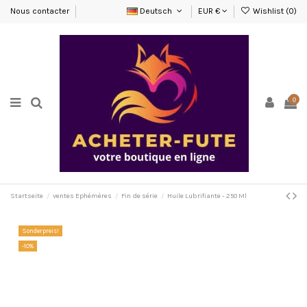
Nous contacter
Deutsch
EUR €
Wishlist (
0
)
0
Startseite
ventes Ephémères
Fin de série
Huile Lubrifiante - 250 Ml
Sonderpreis!
-10%