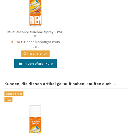
Multi-Service Silicone Spray - 250
Ml
10,90 €
Unser bisheriger Preis
12,11 €
146
d.
16
:
31
:
26
In den Warenkorb
Kunden, die diesen Artikel gekauft haben, kauften auch ...
Sonderpreis!
-10%