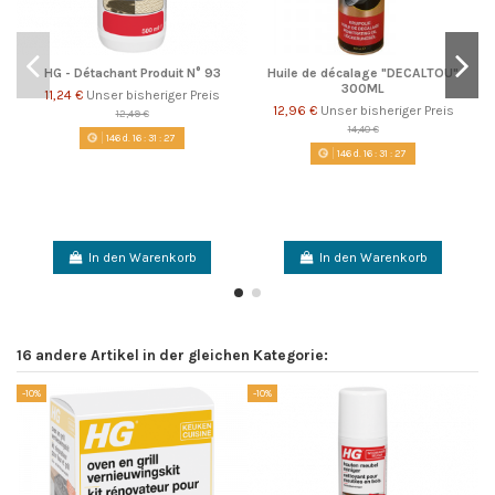
HG - Détachant Produit N° 93
Huile de décalage "DECALTOU"
300ML
11,24 €
Unser bisheriger Preis
12,96 €
Unser bisheriger Preis
12,49 €
14,40 €
146
d.
16
:
31
:
26
146
d.
16
:
31
:
26
In den Warenkorb
In den Warenkorb
16 andere Artikel in der gleichen Kategorie:
-10%
-10%
So
-1