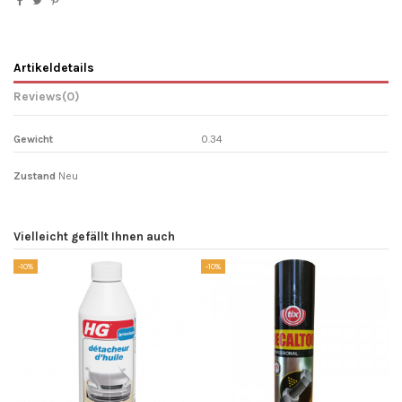
Artikeldetails
Reviews
(0)
Gewicht
0.34
Zustand
Neu
Vielleicht gefällt Ihnen auch
-10%
-10%
So
-1