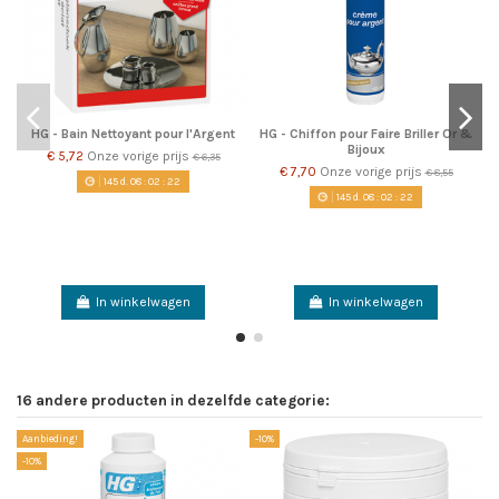
HG - Bain Nettoyant pour l'Argent
HG - Chiffon pour Faire Briller Or &
Bijoux
€ 5,72
Onze vorige prijs
€ 6,35
€ 7,70
Onze vorige prijs
€ 8,55
145
d.
08
:
02
:
22
145
d.
08
:
02
:
22
In winkelwagen
In winkelwagen
16 andere producten in dezelfde categorie:
Aanbieding!
-10%
Aa
-10%
-1