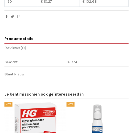
30
€ 10,27
€ 102,68
Productdetails
Reviews
(0)
Gewicht
0.3774
Staat
Nieuw
Je bent misschien ook geïnteresseerd in
-10%
-10%
-1