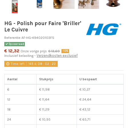
HG - Polish pour Faire 'Briller'
Le Cuivre
Referentie
AF-HG-494020103FS
Op voorraad
€ 12,32
Onze vorige prijs
€ 13,69
-10%
Verzendkosten exclusief
Inclusief belasting
Time left
145
d.
08
:
02
:
22
Aantal
Stukprijs
U bespaart
6
€ 11,98
€ 10,27
12
€ 11,64
€ 24,64
18
€ 11,29
€ 43,12
24
€ 10,95
€ 65,71