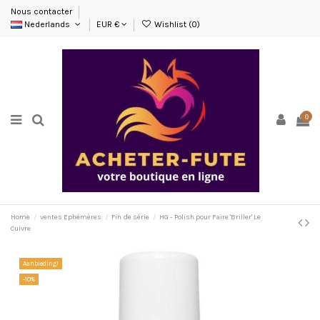
Nous contacter
Nederlands
EUR €
Wishlist (
0
)
0
Home
ventes Ephémères
Fin de série
HG - Polish pour Faire 'Briller' Le
Cuivre
Aanbieding!
-10%