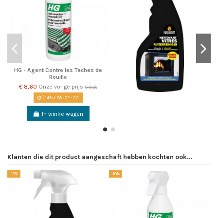
HG - Agent Contre les Taches de
Rouille
€ 8,60
Onze vorige prijs
€ 9,55
145
d.
08
:
02
:
22
In winkelwagen
Klanten die dit product aangeschaft hebben kochten ook...
-10%
-10%
-1