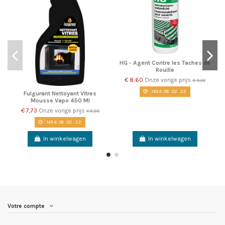
HG - Agent Contre les Taches de
Rouille
€ 8,60
Onze vorige prijs
€ 9,55
145
d.
08
:
02
:
22
Fulgurant Nettoyant Vitres
Mousse Vapo 450 Ml
€ 7,73
Onze vorige prijs
€ 8,59
145
d.
08
:
02
:
22
In winkelwagen
In winkelwagen
Votre compte