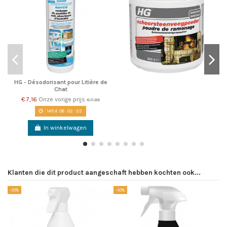
HG - Désodorisant pour Litière de
Chat
€ 7,16
Onze vorige prijs
€ 7,95
145
d.
08
:
02
:
22
In winkelwagen
Klanten die dit product aangeschaft hebben kochten ook...
-10%
-10%
-1