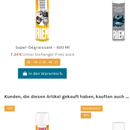
Super-Dégraissant - 400 Ml
7,34 €
Unser bisheriger Preis
8,16 €
145
d.
18
:
46
:
51
In den Warenkorb
Kunden, die diesen Artikel gekauft haben, kauften auch ...
-10%
Sonderpreis!
-10%