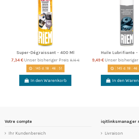
Super-Dégraissant - 400 Ml
Huile Lubrifiante -
7,34 €
Unser bisheriger Preis
9,49 €
Unser bisheriger
8,16 €
145
d.
18
:
46
:
51
145
d.
18
:
46
In den Warenkorb
In den Ware
Votre compte
iqitlinksmanager
Ihr Kundenbereich
Livraison