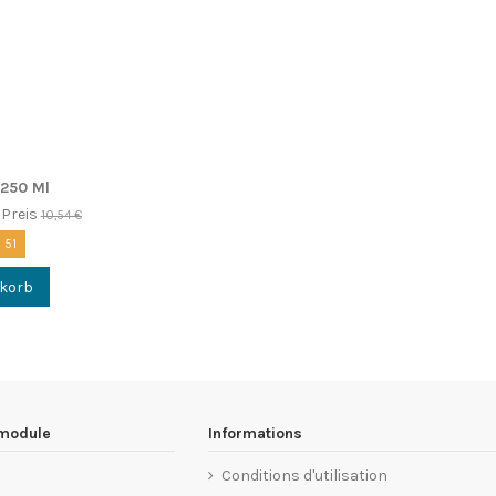
 250 Ml
 Preis
10,54 €
:
51
nkorb
 module
Informations
Conditions d'utilisation