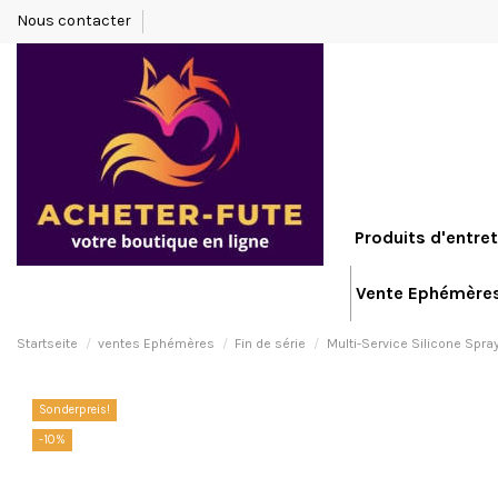
Nous contacter
Produits d'entret
Vente Ephémère
Startseite
ventes Ephémères
Fin de série
Multi-Service Silicone Spray
Sonderpreis!
-10%