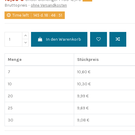
Bruttopreis
ohne Versandkosten
Time left
145
d.
18
:
46
:
51
In den Warenkorb
Menge
Stückpreis
7
10,60 €
10
10,30 €
20
9,99 €
25
9,69 €
30
9,08 €