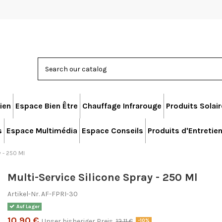
ien
Espace Bien Être
Chauffage Infrarouge
Produits Solai
s
Espace Multimédia
Espace Conseils
Produits d'Entretie
 - 250 Ml
Multi-Service Silicone Spray - 250 Ml
Artikel-Nr.
AF-FPRI-30
Auf Lager
10,90 €
Unser bisheriger Preis
12,11 €
-10%