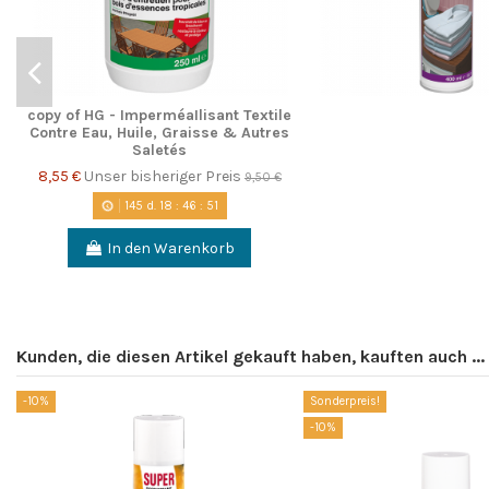
copy of HG - ImperméaIlisant Textile
Contre Eau, Huile, Graisse & Autres
Saletés
8,55 €
Unser bisheriger Preis
9,50 €
145
d.
18
:
46
:
51
In den Warenkorb
Kunden, die diesen Artikel gekauft haben, kauften auch ...
-10%
Sonderpreis!
-10%