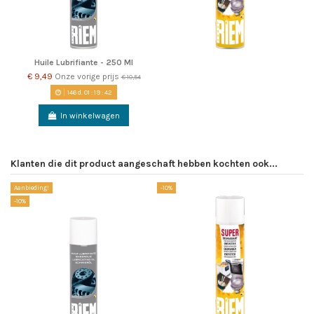
Huile Lubrifiante - 250 Ml
€ 9,49
Onze vorige prijs
€ 10,54
146
d.
01
:
19
:
42
In winkelwagen
Klanten die dit product aangeschaft hebben kochten ook...
Aanbieding!
-10%
-10%