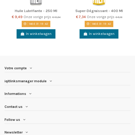
Huile Lubrifiante - 250 Ml
Super-Dégraissant - 400 Ml
€ 9,49
Onze vorige prijs
€ 7,34
Onze vorige prijs
€ 10,54
€ 8,16
146
d.
01
:
19
:
42
146
d.
01
:
19
:
42
In winkelwagen
In winkelwagen
Votre compte
iqitlinksmanager module
Informations
Contact us
Follow us
Newsletter