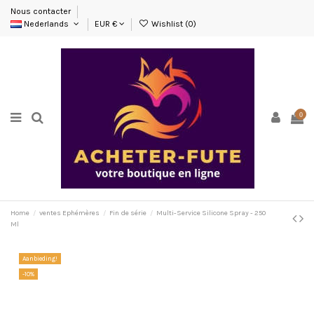
Nous contacter
Nederlands
EUR €
Wishlist (
0
)
0
Home
ventes Ephémères
Fin de série
Multi-Service Silicone Spray - 250
Ml
Aanbieding!
-10%