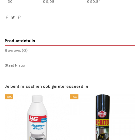
30
€ 9,08
€ 90,84
Productdetails
Reviews
(0)
Staat
Nieuw
Je bent misschien ook geïnteresseerd in
-10%
-10%
-1