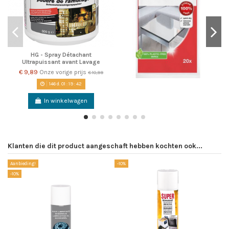
HG - Spray Détachant
Ultrapuissant avant Lavage
€ 9,89
Onze vorige prijs
€ 10,99
146
d.
01
:
19
:
42
In winkelwagen
Klanten die dit product aangeschaft hebben kochten ook...
Aanbieding!
-10%
-10%