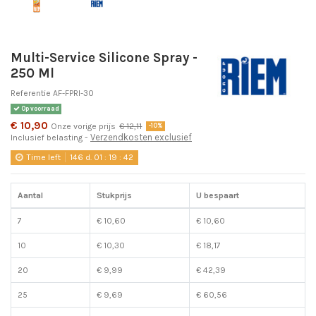
Multi-Service Silicone Spray -
250 Ml
Referentie
AF-FPRI-30
Op voorraad
€ 10,90
Onze vorige prijs
€ 12,11
-10%
Verzendkosten exclusief
Inclusief belasting
Time left
146
d.
01
:
19
:
42
Aantal
Stukprijs
U bespaart
7
€ 10,60
€ 10,60
10
€ 10,30
€ 18,17
20
€ 9,99
€ 42,39
25
€ 9,69
€ 60,56