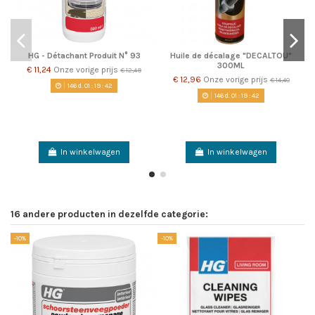
HG - Détachant Produit N° 93
Huile de décalage "DECALTOU"
300ML
€ 11,24
Onze vorige prijs
€ 12,49
€ 12,96
Onze vorige prijs
€ 14,40
146
d.
01
:
19
:
42
146
d.
01
:
19
:
42
In winkelwagen
In winkelwagen
16 andere producten in dezelfde categorie:
-10%
-10%
-1