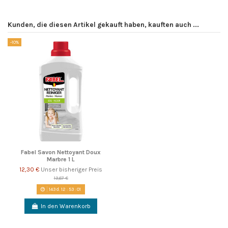
Kunden, die diesen Artikel gekauft haben, kauften auch ...
-10%
Fabel Savon Nettoyant Doux
Marbre 1 L
12,30 €
Unser bisheriger Preis
13,67 €
143
d.
12
:
53
:
01
In den Warenkorb