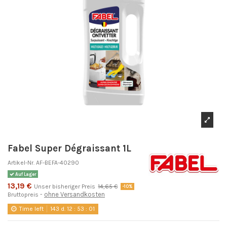
Fabel Super Dégraissant 1L
Artikel-Nr.
AF-BEFA-40290
Auf Lager
13,19 €
Unser bisheriger Preis
14,65 €
-10%
ohne Versandkosten
Bruttopreis
Time left
143
d.
12
:
53
:
01