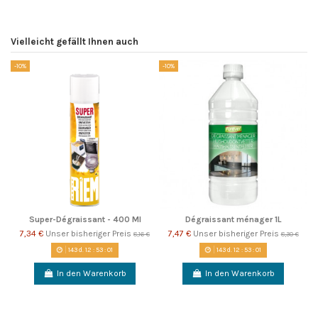
Vielleicht gefällt Ihnen auch
-10%
-10%
Super-Dégraissant - 400 Ml
Dégraissant ménager 1L
7,34 €
Unser bisheriger Preis
7,47 €
Unser bisheriger Preis
8,16 €
8,30 €
143
d.
12
:
53
:
01
143
d.
12
:
53
:
01
In den Warenkorb
In den Warenkorb