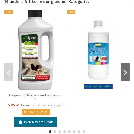
16 andere Artikel in der gleichen Kategorie:
-10%
-10%
-1
Artikel bestellbar
Fulgurant Dégraissant universel
1L
5,98 €
Unser bisheriger Preis
6,64 €
143
d.
12
:
53
:
01
In den Warenkorb