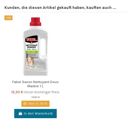
Kunden, die diesen Artikel gekauft haben, kauften auch ...
-10%
Fabel Savon Nettoyant Doux
Marbre 1 L
12,30 €
Unser bisheriger Preis
13,67 €
143
d.
12
:
53
:
01
In den Warenkorb