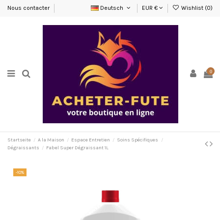
Nous contacter
Deutsch
EUR €
Wishlist (
0
)
0
Startseite
A la Maison
Espace Entretien
Soins Spécifiques
Dégraissants
Fabel Super Dégraissant 1L
-10%