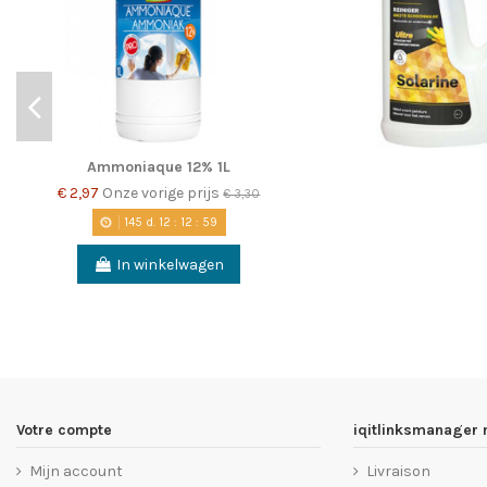
Ammoniaque 12% 1L
€ 2,97
Onze vorige prijs
€ 3,30
145
d.
12
:
12
:
59
In winkelwagen
Votre compte
iqitlinksmanager
Mijn account
Livraison