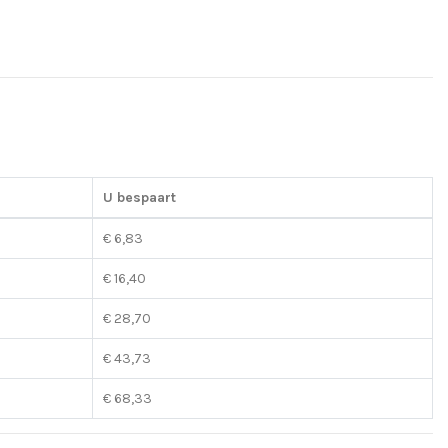
U bespaart
€ 6,83
€ 16,40
€ 28,70
€ 43,73
€ 68,33