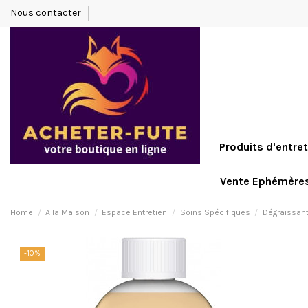
Nous contacter
Produits d'entret
Vente Ephémère
Home
A la Maison
Espace Entretien
Soins Spécifiques
Dégraissan
-10%