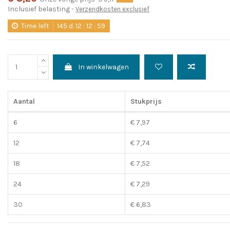
Inclusief belasting
Verzendkosten exclusief
Time left
145
d.
12
:
12
:
59
In winkelwagen
Aantal
Stukprijs
6
€ 7,97
12
€ 7,74
18
€ 7,52
24
€ 7,29
30
€ 6,83