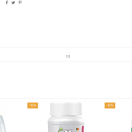
1.11
-10%
-10%