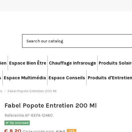
ien
Espace Bien Être
Chauffage Infrarouge
Produits Solai
s
Espace Multimédia
Espace Conseils
Produits d'Entretie
ts
Fabel Popote Entretien 200 Ml
Fabel Popote Entretien 200 Ml
Referentie
AF-BEFA-12460
Op voorraad
€ 8,20
Onze vorige prijs
€ 9,11
-10%