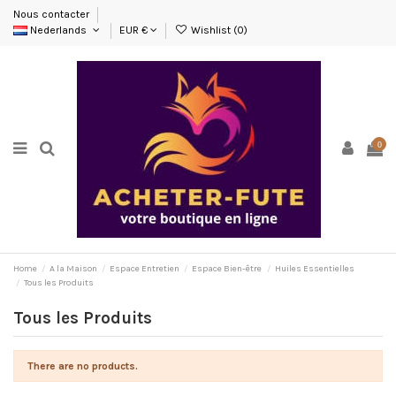
Nous contacter
Nederlands
EUR €
Wishlist (
0
)
0
Home
A la Maison
Espace Entretien
Espace Bien-être
Huiles Essentielles
Tous les Produits
Tous les Produits
There are no products.