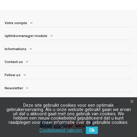
Votre compte
iqitlinksmanager module
Informations
Contact us
Follow us
Newsletter
Alle getoonde prijzen zijn inclusief btw en
exclusief verzendkosten
Deze site gebruikt cookies voor een optimale
gebruikerservaring. Als u onze website gebruikt gaan we ervan
uit dat u akkoord gaat met ons gebruik van cookies. We
hebben een nieuw cookiebeleid gepubliceerd dat u kunt
raadplegen voor meer informatie over de gebruikte cookies.
Cookiebeleid nalezen.
Ok