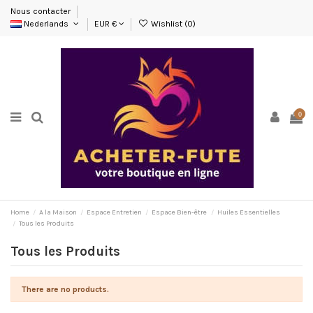
Nous contacter
Nederlands
EUR €
Wishlist (
0
)
0
Home
A la Maison
Espace Entretien
Espace Bien-être
Huiles Essentielles
Tous les Produits
Tous les Produits
There are no products.