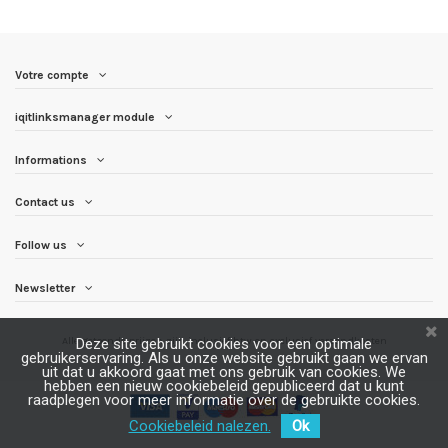
Votre compte
iqitlinksmanager module
Informations
Contact us
Follow us
Newsletter
Alle getoonde prijzen zijn inclusief btw en
exclusief verzendkosten
Deze site gebruikt cookies voor een optimale
gebruikerservaring. Als u onze website gebruikt gaan we ervan
uit dat u akkoord gaat met ons gebruik van cookies. We
hebben een nieuw cookiebeleid gepubliceerd dat u kunt
raadplegen voor meer informatie over de gebruikte cookies.
Cookiebeleid nalezen.
Ok