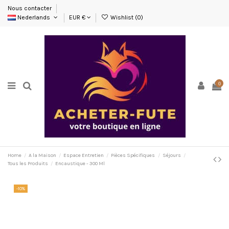
Nous contacter
Nederlands
EUR €
Wishlist (
0
)
0
Home
A la Maison
Espace Entretien
Pièces Spécifiques
Séjours
Tous les Produits
Encaustique - 300 Ml
-10%