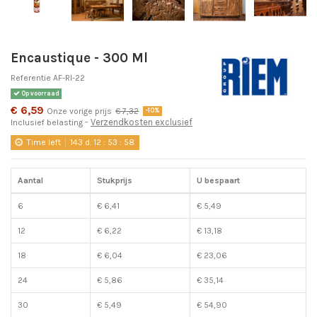
Encaustique - 300 Ml
Referentie
AF-RI-22
Op voorraad
€ 6,59
Onze vorige prijs
€ 7,32
-10%
Verzendkosten exclusief
Inclusief belasting
Time left
143
d.
12
:
53
:
58
Aantal
Stukprijs
U bespaart
6
€ 6,41
€ 5,49
12
€ 6,22
€ 13,18
18
€ 6,04
€ 23,06
24
€ 5,86
€ 35,14
30
€ 5,49
€ 54,90