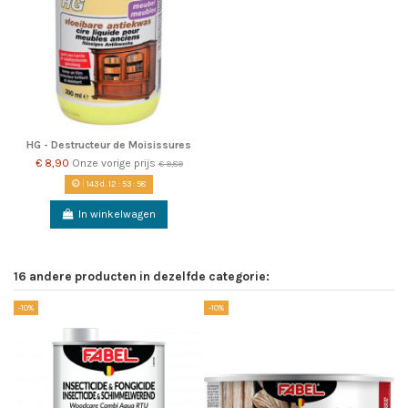
HG - Destructeur de Moisissures
€ 8,90
Onze vorige prijs
€ 9,89
143
d.
12
:
53
:
58
In winkelwagen
16 andere producten in dezelfde categorie:
-10%
-10%
-1