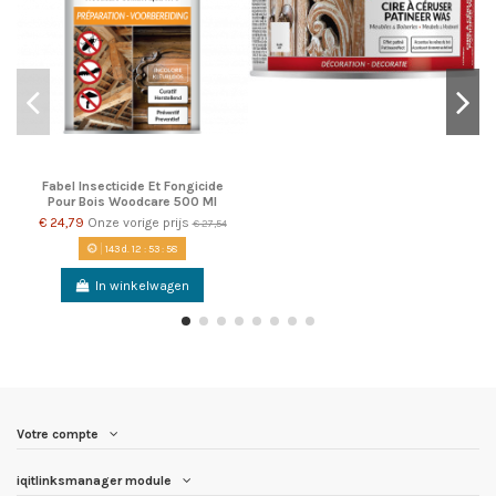
Fabel Insecticide Et Fongicide
Pour Bois Woodcare 500 Ml
€ 24,79
Onze vorige prijs
€ 27,54
143
d.
12
:
53
:
58
In winkelwagen
Votre compte
iqitlinksmanager module