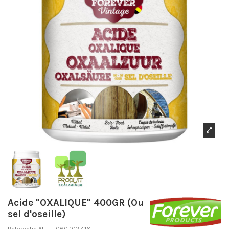
Acide "OXALIQUE" 400GR (Ou
sel d'oseille)
Referentie
AF-FE-060 102 416