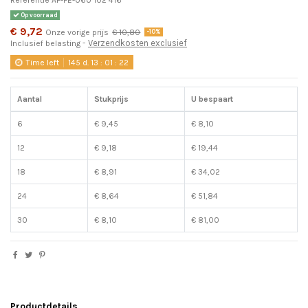
Op voorraad
€ 9,72
Onze vorige prijs
€ 10,80
-10%
Verzendkosten exclusief
Inclusief belasting
Time left
145
d.
13
:
01
:
22
Aantal
Stukprijs
U bespaart
6
€ 9,45
€ 8,10
12
€ 9,18
€ 19,44
18
€ 8,91
€ 34,02
24
€ 8,64
€ 51,84
30
€ 8,10
€ 81,00
Productdetails