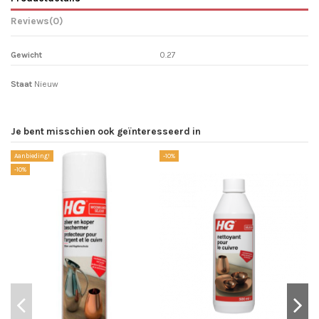
Reviews
(0)
Gewicht
0.27
Staat
Nieuw
Je bent misschien ook geïnteresseerd in
Aanbieding!
-10%
-1
-10%