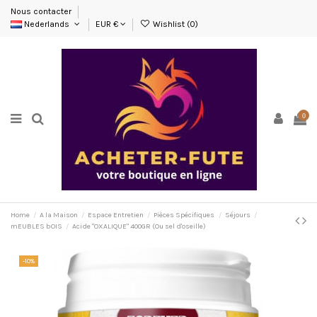
Nous contacter
Nederlands
EUR €
Wishlist (
0
)
0
Home
A la Maison
Espace Entretien
Pièces Spécifiques
Séjours
mEUBLES bOIS
Acide "OXALIQUE" 400GR (Ou sel d'oseille)
-10%