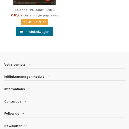
Solarine "POUDRE" 1,4KG
€ 10,62
Onze vorige prijs
€ 11,80
145
d.
13
:
01
:
22
In winkelwagen
Votre compte
iqitlinksmanager module
Informations
Contact us
Follow us
Newsletter