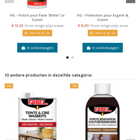
HG - Polish pour Faire 'Briller' Le
HG - Protection pour Argent &
Cuivre
Cuivre
€ 12,32
Onze vorige prijs
€ 9,95
Onze vorige prijs
€ 13,69
€ 11,05
145
d.
13
:
01
:
22
145
d.
13
:
01
:
22
In winkelwagen
In winkelwagen
10 andere producten in dezelfde categorie:
-10%
-10%
-1