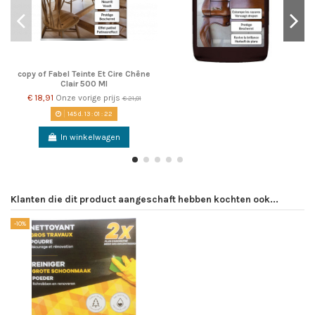
copy of Fabel Teinte Et Cire Chêne
Clair 500 Ml
€ 18,91
Onze vorige prijs
€ 21,01
145
d.
13
:
01
:
22
In winkelwagen
Klanten die dit product aangeschaft hebben kochten ook...
-10%