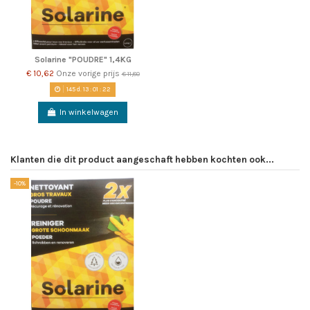
Solarine "POUDRE" 1,4KG
€ 10,62
Onze vorige prijs
€ 11,80
145
d.
13
:
01
:
22
In winkelwagen
Klanten die dit product aangeschaft hebben kochten ook...
-10%