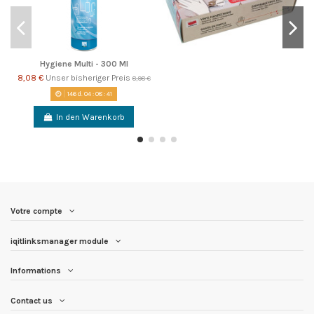
Hygiene Multi - 300 Ml
8,08 €
Unser bisheriger Preis
8,98 €
146
d.
04
:
08
:
41
In den Warenkorb
Votre compte
iqitlinksmanager module
Informations
Contact us