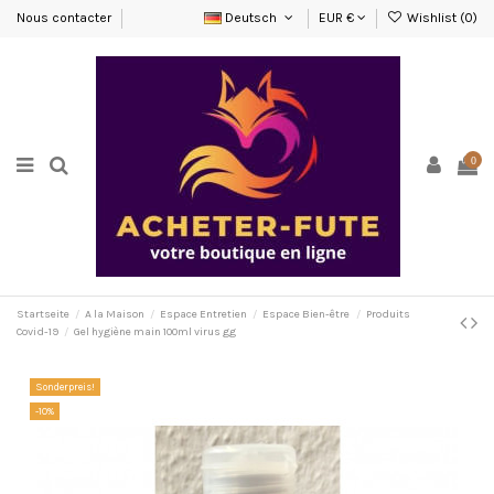
Nous contacter
Deutsch
EUR €
Wishlist (
0
)
0
Startseite
A la Maison
Espace Entretien
Espace Bien-être
Produits
Covid-19
Gel hygiène main 100ml virus gg
Sonderpreis!
-10%