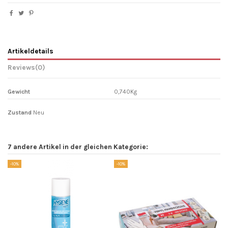
Artikeldetails
Reviews
(0)
Gewicht
0,740Kg
Zustand
Neu
7 andere Artikel in der gleichen Kategorie:
-10%
-10%
-1