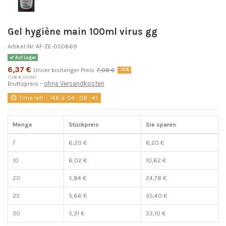
Gel hygiène main 100ml virus gg
Artikel-Nr.
AF-ZE-050669
Auf Lager
6,37 €
Unser bisheriger Preis
7,08 €
-10%
(1,06 € Unité)
ohne Versandkosten
Bruttopreis
Time left
146
d.
04
:
08
:
41
Menge
Stückpreis
Sie sparen
7
6,20 €
6,20 €
10
6,02 €
10,62 €
20
5,84 €
24,78 €
25
5,66 €
35,40 €
30
5,31 €
53,10 €