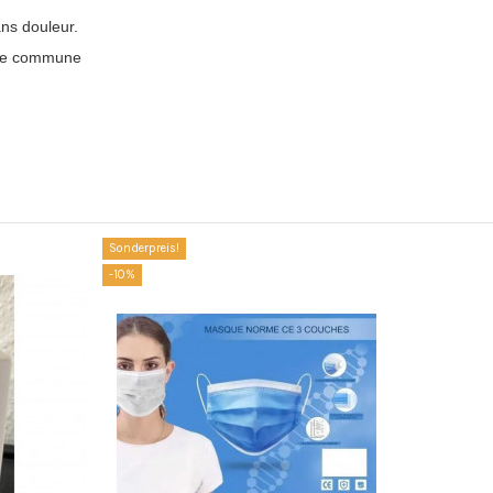
ans douleur.
ace commune
Sonderpreis!
-10%