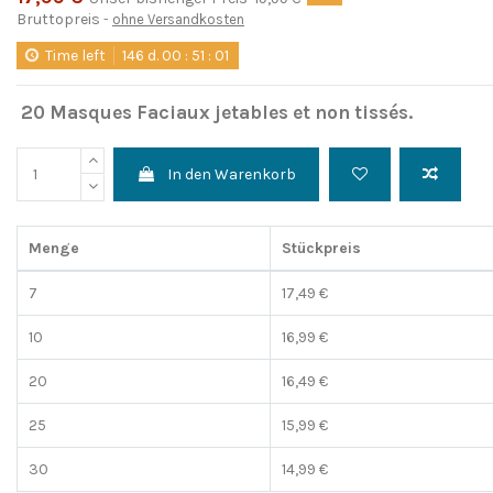
Bruttopreis
ohne Versandkosten
Time left
146
d.
00
:
51
:
01
20 Masques Faciaux jetables et non tissés.
In den Warenkorb
Menge
Stückpreis
7
17,49 €
10
16,99 €
20
16,49 €
25
15,99 €
30
14,99 €