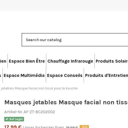
ien
Espace Bien Être
Chauffage Infrarouge
Produits Solai
s
Espace Multimédia
Espace Conseils
Produits d'Entretie
jetables Masque facial non tissé pour la bouche
Masques jetables Masque facial non tiss
Artikel-Nr.
AF-ZT-BC202002
Auf Lager
17,99 €
Unser bisheriger Preis
19,99 €
-10%