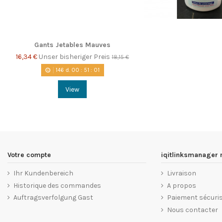
Gants Jetables Mauves
16,34 €
Unser bisheriger Preis
18,15 €
146
d.
00
:
51
:
01
View
Votre compte
iqitlinksmanager
Ihr Kundenbereich
Livraison
Historique des commandes
A propos
Auftragsverfolgung Gast
Paiement sécuri
Nous contacter