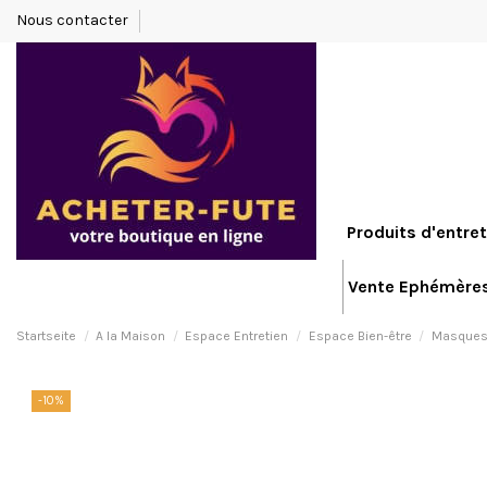
Nous contacter
Produits d'entret
Vente Ephémère
Startseite
A la Maison
Espace Entretien
Espace Bien-être
Masques 
-10%