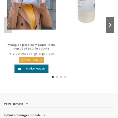
Masques jetables Masque facial
non tissé pour la bouche
€ 17,99
Onze vorige prijs
€ 19,99
146
d.
14
:
20
:
18
In winkelwagen
Votre compte
iqitlinksmanager module