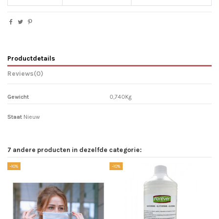
Productdetails
Reviews
(0)
Gewicht
0,740Kg
Staat
Nieuw
7 andere producten in dezelfde categorie:
-10%
-10%
-1