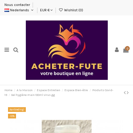
Nous contacter
Nederlands
EUR €
Wishlist (
0
)
0
Home
A la Maison
Espace Entretien
Espace Bien-être
Produits Covid-
19
Gel hygiène main 100ml virus gg
Aanbieding!
-10%