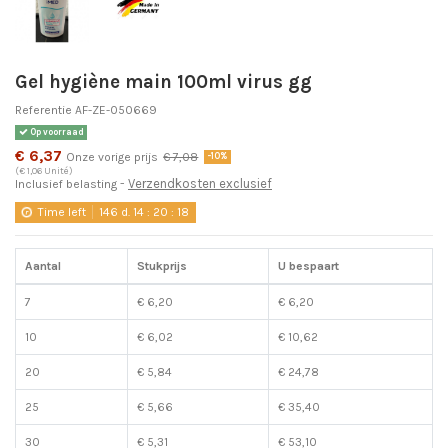
Gel hygiène main 100ml virus gg
Referentie
AF-ZE-050669
Op voorraad
€ 6,37
Onze vorige prijs
€ 7,08
-10%
(€ 1,06 Unité)
Verzendkosten exclusief
Inclusief belasting
Time left
146
d.
14
:
20
:
18
Aantal
Stukprijs
U bespaart
7
€ 6,20
€ 6,20
10
€ 6,02
€ 10,62
20
€ 5,84
€ 24,78
25
€ 5,66
€ 35,40
30
€ 5,31
€ 53,10