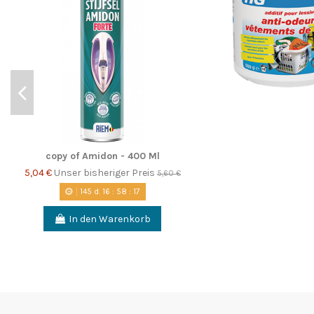
copy of Amidon - 400 Ml
5,04 €
Unser bisheriger Preis
5,60 €
145
d.
16
:
58
:
16
In den Warenkorb