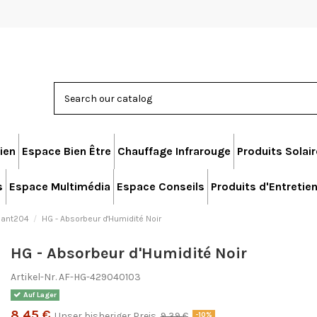
ien
Espace Bien Être
Chauffage Infrarouge
Produits Solai
s
Espace Multimédia
Espace Conseils
Produits d'Entretie
hant204
HG - Absorbeur d'Humidité Noir
HG - Absorbeur d'Humidité Noir
Artikel-Nr.
AF-HG-429040103
Auf Lager
8,45 €
Unser bisheriger Preis
9,39 €
-10%