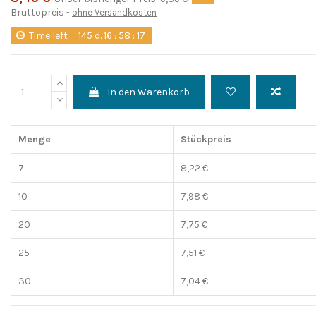
Bruttopreis
ohne Versandkosten
Time left
145
d.
16
:
58
:
16
In den Warenkorb
Menge
Stückpreis
7
8,22 €
10
7,98 €
20
7,75 €
25
7,51 €
30
7,04 €