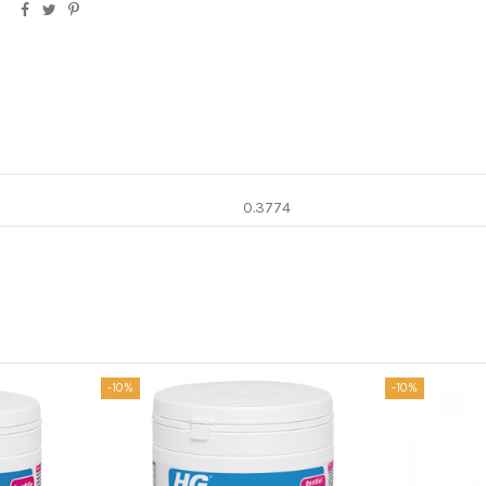
0.3774
-10%
-10%