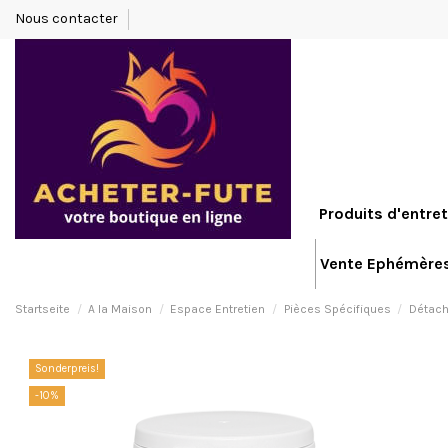
Nous contacter
Produits d'entret
Vente Ephémère
Startseite
A la Maison
Espace Entretien
Pièces Spécifiques
Détac
Sonderpreis!
-10%