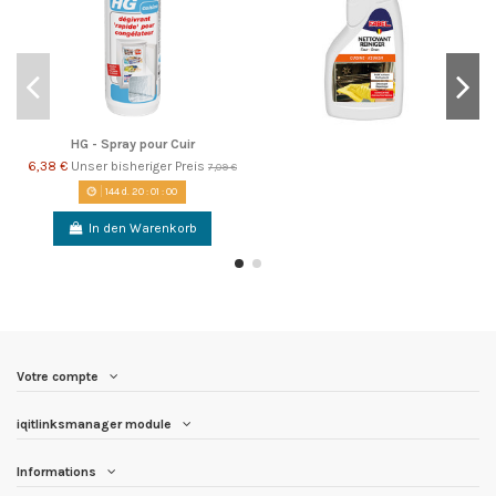
HG - Spray pour Cuir
6,38 €
Unser bisheriger Preis
7,09 €
144
d.
20
:
00
:
59
In den Warenkorb
Votre compte
iqitlinksmanager module
Informations