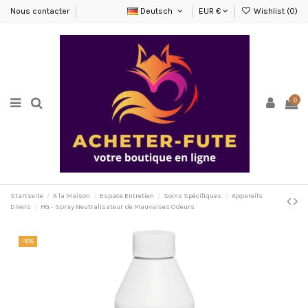
Nous contacter
Deutsch
EUR €
Wishlist (
0
)
0
Startseite
A la Maison
Espace Entretien
Soins Spécifiques
Appareils
Divers
HG - Spray Neutralisateur de Mauvaises Odeurs
-10%