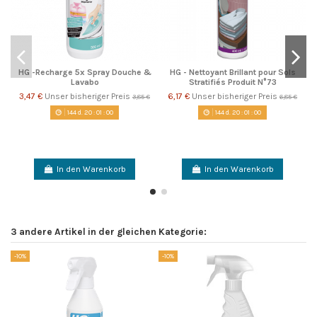
HG -Recharge 5x Spray Douche &
HG - Nettoyant Brillant pour Sols
Lavabo
Stratifiés Produit N°73
3,47 €
Unser bisheriger Preis
6,17 €
Unser bisheriger Preis
3,85 €
6,85 €
144
d.
20
:
00
:
59
144
d.
20
:
00
:
59
In den Warenkorb
In den Warenkorb
3 andere Artikel in der gleichen Kategorie:
-10%
-10%
-1