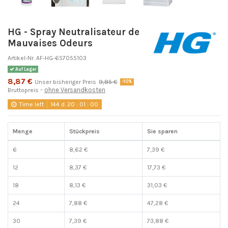
HG - Spray Neutralisateur de
Mauvaises Odeurs
Artikel-Nr.
AF-HG-657055103
Auf Lager
8,87 €
Unser bisheriger Preis
9,85 €
-10%
ohne Versandkosten
Bruttopreis
Time left
144
d.
20
:
00
:
59
Menge
Stückpreis
Sie sparen
6
8,62 €
7,39 €
12
8,37 €
17,73 €
18
8,13 €
31,03 €
24
7,88 €
47,28 €
30
7,39 €
73,88 €