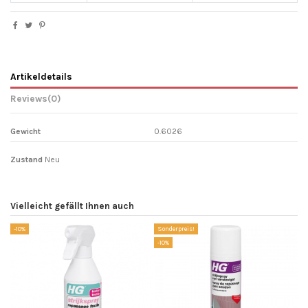
Artikeldetails
Reviews
(0)
Gewicht
0.6026
Zustand
Neu
Vielleicht gefällt Ihnen auch
-10%
Sonderpreis!
-1
-10%