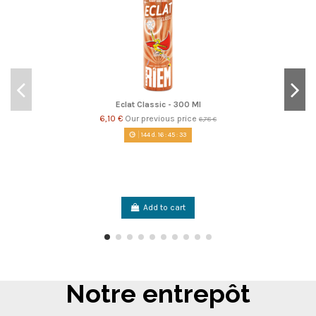
Eclat Classic - 300 Ml
6,10 €
Our previous price
6,78 €
144
d.
16
:
45
:
32
Add to cart
Notre entrepôt