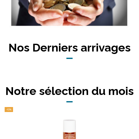
Nos Derniers arrivages
Notre sélection du mois
-10%
On
On
-1