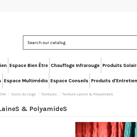
ien
Espace Bien Être
Chauffage Infrarouge
Produits Solai
s
Espace Multimédia
Espace Conseils
Produits d'Entretie
204
Soins du Linge
Teintures
Teinture LaineS & PolyamideS
 LaineS & PolyamideS