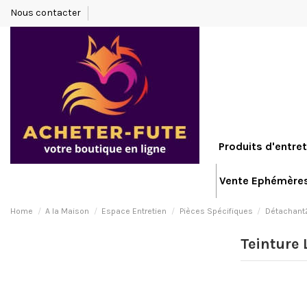
Nous contacter
Produits d'entret
Vente Ephémère
Home
A la Maison
Espace Entretien
Pièces Spécifiques
Détachant
Teinture