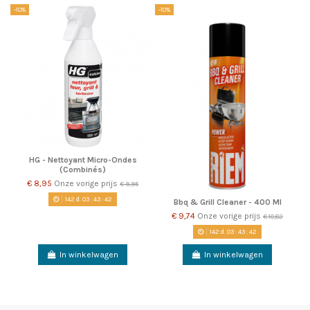
-10%
-10%
HG - Nettoyant Micro-Ondes
(Combinés)
€ 8,95
Onze vorige prijs
€ 9,95
142
d.
03
:
43
:
42
Bbq & Grill Cleaner - 400 Ml
€ 9,74
Onze vorige prijs
€ 10,82
142
d.
03
:
43
:
42
In winkelwagen
In winkelwagen