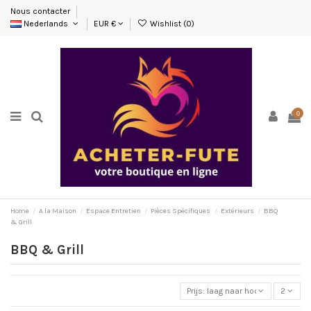
Nous contacter
Nederlands
EUR €
Wishlist (
0
)
0
Home
A la Maison
Espace Entretien
Pièces Spécifiques
Extérieurs
BBQ
& Grill
BBQ & Grill
Prijs: laag naar hoog
2