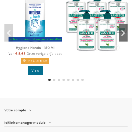
Product beschikbaar om te bestellen
Hygiene Hands - 150 Ml
€ 5,63
Onze vorige prijs
Van
€ 6,26
144
d.
13
:
37
:
34
View
Votre compte
iqitlinksmanager module