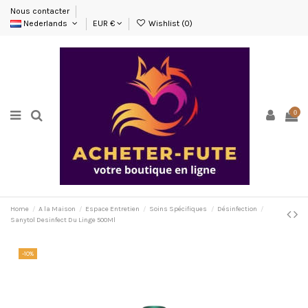
Nous contacter
Nederlands
EUR €
Wishlist (
0
)
0
Home
A la Maison
Espace Entretien
Soins Spécifiques
Désinfection
Sanytol Desinfect Du Linge 500Ml
-10%