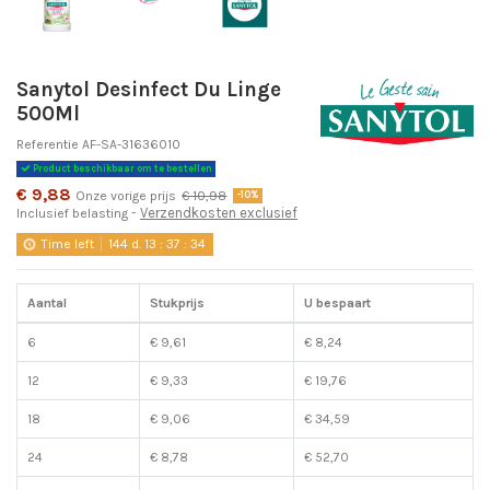
Sanytol Desinfect Du Linge
500Ml
Referentie
AF-SA-31636010
Product beschikbaar om te bestellen
€ 9,88
Onze vorige prijs
€ 10,98
-10%
Verzendkosten exclusief
Inclusief belasting
Time left
144
d.
13
:
37
:
34
Aantal
Stukprijs
U bespaart
6
€ 9,61
€ 8,24
12
€ 9,33
€ 19,76
18
€ 9,06
€ 34,59
24
€ 8,78
€ 52,70