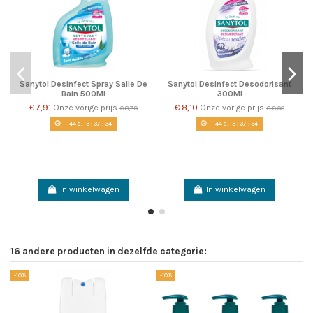
Sanytol Desinfect Spray Salle De
Sanytol Desinfect Desodorisant
Bain 500Ml
300Ml
€ 7,91
Onze vorige prijs
€ 8,10
Onze vorige prijs
€ 8,79
€ 9,00
144
d.
13
:
37
:
34
144
d.
13
:
37
:
34
In winkelwagen
In winkelwagen
16 andere producten in dezelfde categorie:
-10%
-10%
-1