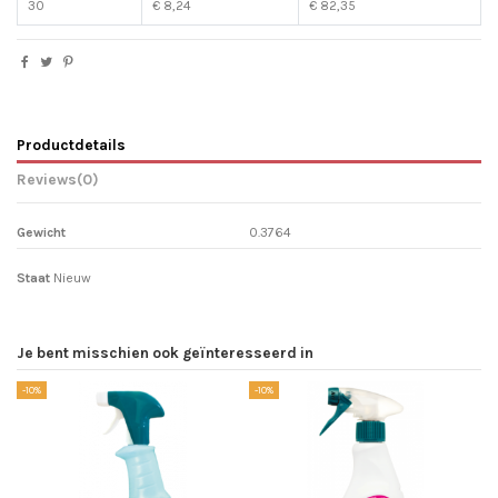
30
€ 8,24
€ 82,35
Productdetails
Reviews
(0)
Gewicht
0.3764
Staat
Nieuw
Je bent misschien ook geïnteresseerd in
-10%
-10%
-1