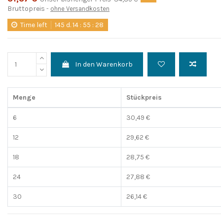
Bruttopreis
ohne Versandkosten
Time left
145
d.
14
:
55
:
28
In den Warenkorb
Menge
Stückpreis
6
30,49 €
12
29,62 €
18
28,75 €
24
27,88 €
30
26,14 €