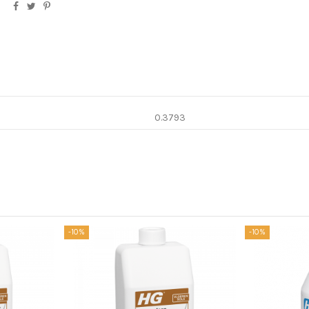
0.3793
-10%
-10%