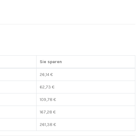
Sie sparen
26,14 €
62,73 €
109,78 €
167,28 €
261,38 €