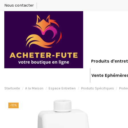
Nous contacter
Produits d'entret
Vente Ephémère
Startseite
A la Maison
Espace Entretien
Produits Spécifiques
Prote
-10%