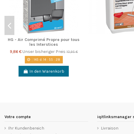
HG - Air Comprimé Propre pour tous
les Interstices
9,86 €
Unser bisheriger Preis
10,95 €
145
d.
14
:
55
:
28
In den Warenkorb
Votre compte
iqitlinksmanager
Ihr Kundenbereich
Livraison