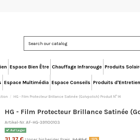
ien
Espace Bien Être
Chauffage Infrarouge
Produits Solai
s
Espace Multimédia
Espace Conseils
Produits d'Entretie
ction
HG - Film Protecteur Brillance Satinée (Golvpolish) Produit N° 14
HG - Film Protecteur Brillance Satinée (G
Artikel-Nr.
AF-HG-391100103
Auf Lager
31,37 €
Unser bisheriger Preis
34,85 €
-10%