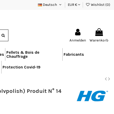
Deutsch
EUR €
Wishlist (
0
)
Anmelden
Warenkorb
Pellets & Bois de
res
Fabricants
Chauffrage
n
Protection Covid-19
olvpolish) Produit N° 14