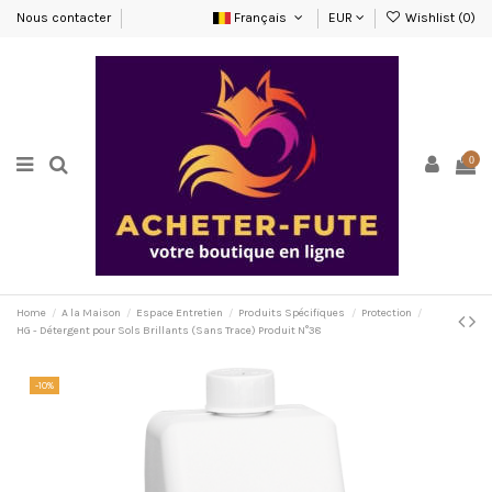
Nous contacter
Français
EUR
Wishlist (
0
)
0
Home
A la Maison
Espace Entretien
Produits Spécifiques
Protection
HG - Détergent pour Sols Brillants (Sans Trace) Produit N°38
-10%