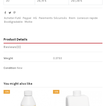
30
26,14 €
261,38 €
Acheter-Futé
Paypal
HG
Paiements Sécurisés
Riem
Livraison rapide
Biodégradable
Mollie
Product Details
Reviews
(0)
Weight
0.3793
Condition
New
You might also like
-10%
-10%
-1