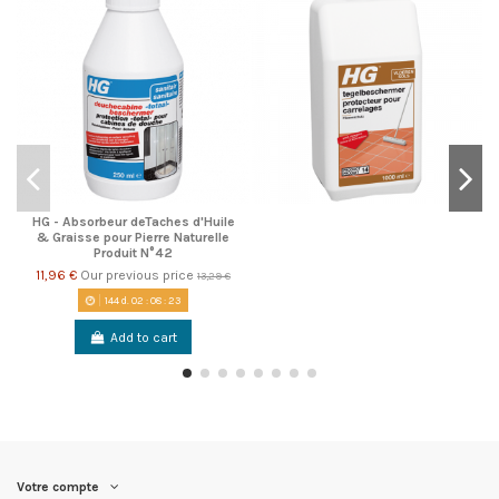
HG - Absorbeur deTaches d'Huile
& Graisse pour Pierre Naturelle
Produit N°42
11,96 €
Our previous price
13,29 €
144
d.
02
:
08
:
22
Add to cart
Votre compte