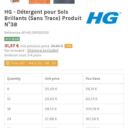
HG - Détergent pour Sols
Brillants (Sans Trace) Produit
N°38
Reference
AF-HG-391100103
In Stock
31,37 €
Our previous price
34,85 €
-10%
Shipping excluded
Tax included
livraison sous 3-4 jours
Time left
144
d.
02
:
08
:
22
Quantity
Unit price
You Save
6
30,49 €
26,14 €
12
29,62 €
62,73 €
18
28,75 €
109,78 €
24
27,88 €
167,28 €