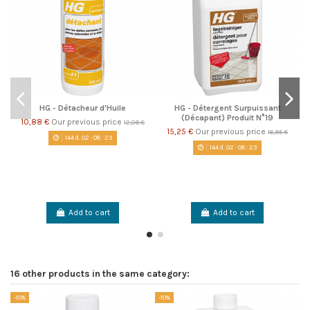
HG - Détacheur d'Huile
HG - Détergent Surpuissant
(Décapant) Produit N°19
10,88 €
Our previous price
12,09 €
15,25 €
Our previous price
16,95 €
144
d.
02
:
08
:
22
144
d.
02
:
08
:
22
Add to cart
Add to cart
16 other products in the same category:
-10%
-10%
-1