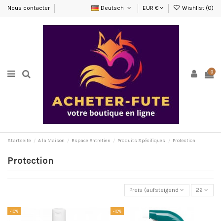
Nous contacter
Deutsch
EUR €
Wishlist (
0
)
0
Startseite
A la Maison
Espace Entretien
Produits Spécifiques
Protection
Protection
Preis (aufsteigend)
22
-10%
-10%