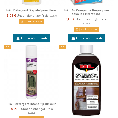
HG - Détergent 'Rapide' pour l'Inox
HG - Air Comprimé Propre pour
tous les Interstices
8,95 €
Unser bisheriger Preis
9,95 €
9,86 €
Unser bisheriger Preis
145
d.
15
:
51
:
33
10,95 €
145
d.
15
:
51
:
33
In den Warenkorb
In den Warenkorb
-10%
-10%
HG - Détergent Intensif pour Cuir
10,22 €
Unser bisheriger Preis
11,35 €