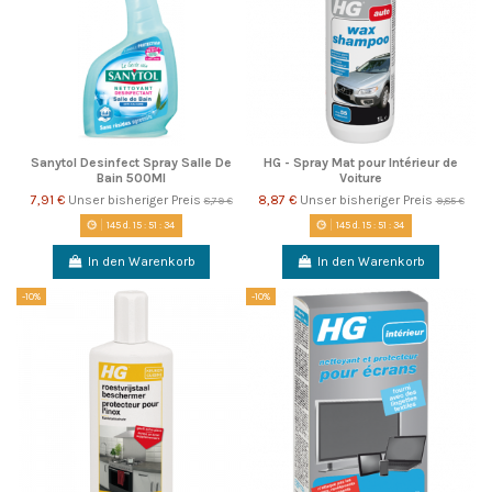
Sanytol Desinfect Spray Salle De
HG - Spray Mat pour Intérieur de
Bain 500Ml
Voiture
7,91 €
Unser bisheriger Preis
8,87 €
Unser bisheriger Preis
8,79 €
9,85 €
145
d.
15
:
51
:
33
145
d.
15
:
51
:
33
In den Warenkorb
In den Warenkorb
-10%
-10%