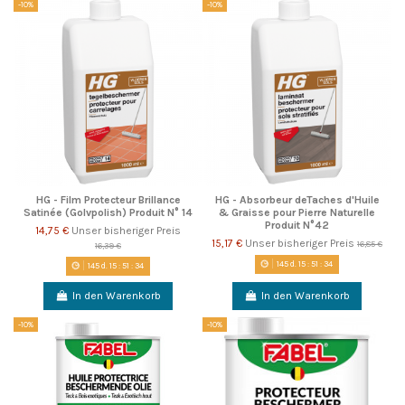
-10%
-10%
HG - Film Protecteur Brillance
HG - Absorbeur deTaches d'Huile
Satinée (Golvpolish) Produit N° 14
& Graisse pour Pierre Naturelle
Produit N°42
14,75 €
Unser bisheriger Preis
15,17 €
Unser bisheriger Preis
16,85 €
16,39 €
145
d.
15
:
51
:
33
145
d.
15
:
51
:
33
In den Warenkorb
In den Warenkorb
-10%
-10%