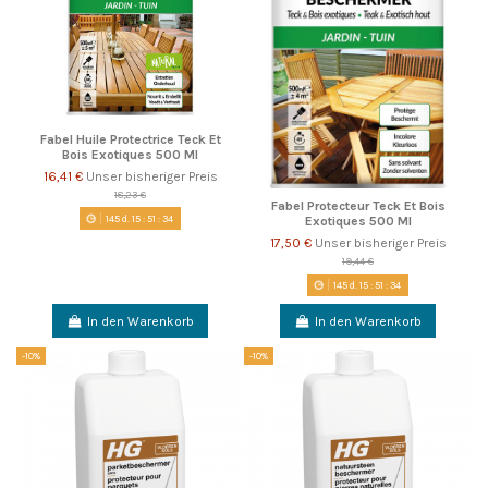
Fabel Huile Protectrice Teck Et
Bois Exotiques 500 Ml
16,41 €
Unser bisheriger Preis
18,23 €
Fabel Protecteur Teck Et Bois
145
d.
15
:
51
:
33
Exotiques 500 Ml
17,50 €
Unser bisheriger Preis
19,44 €
145
d.
15
:
51
:
33
In den Warenkorb
In den Warenkorb
-10%
-10%