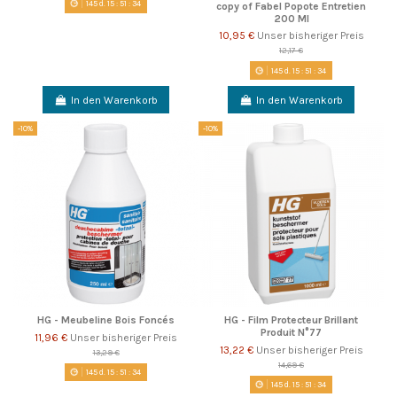
145
d.
15
:
51
:
33
copy of Fabel Popote Entretien
200 Ml
10,95 €
Unser bisheriger Preis
12,17 €
145
d.
15
:
51
:
33
In den Warenkorb
In den Warenkorb
-10%
-10%
HG - Meubeline Bois Foncés
HG - Film Protecteur Brillant
Produit N°77
11,96 €
Unser bisheriger Preis
13,22 €
Unser bisheriger Preis
13,29 €
14,69 €
145
d.
15
:
51
:
33
145
d.
15
:
51
:
33