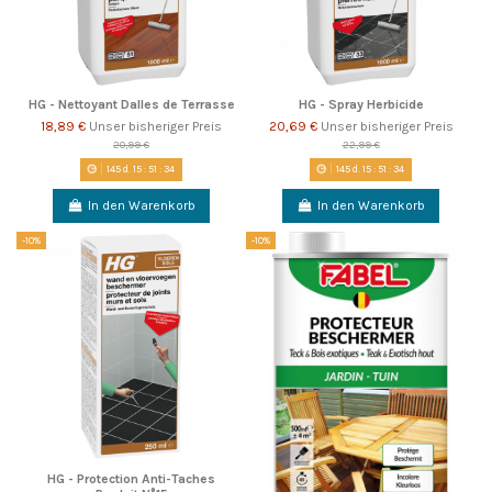
HG - Nettoyant Dalles de Terrasse
HG - Spray Herbicide
18,89 €
Unser bisheriger Preis
20,69 €
Unser bisheriger Preis
20,99 €
22,99 €
145
d.
15
:
51
:
33
145
d.
15
:
51
:
33
In den Warenkorb
In den Warenkorb
-10%
-10%
HG - Protection Anti-Taches