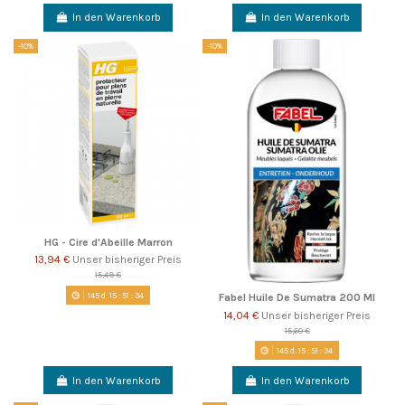
In den Warenkorb
In den Warenkorb
-10%
-10%
HG - Cire d'Abeille Marron
13,94 €
Unser bisheriger Preis
15,49 €
145
d.
15
:
51
:
33
Fabel Huile De Sumatra 200 Ml
14,04 €
Unser bisheriger Preis
15,60 €
145
d.
15
:
51
:
33
In den Warenkorb
In den Warenkorb