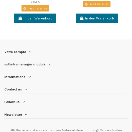
34,85 €
145
d.
15
:
51
:
33
145
d.
15
:
51
:
33
In den Warenkorb
In den Warenkorb
Votre compte
iqitlinksmanager module
Informations
Contact us
Follow us
Newsletter
Alle Preise verstehen sich inklusive Mehrwertsteuer und
zzgl. Versandkosten