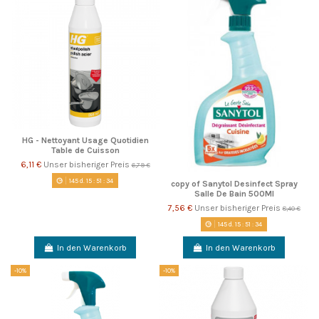
HG - Nettoyant Usage Quotidien
Table de Cuisson
6,11 €
Unser bisheriger Preis
6,79 €
145
d.
15
:
51
:
33
copy of Sanytol Desinfect Spray
Salle De Bain 500Ml
7,56 €
Unser bisheriger Preis
8,40 €
145
d.
15
:
51
:
33
In den Warenkorb
In den Warenkorb
-10%
-10%