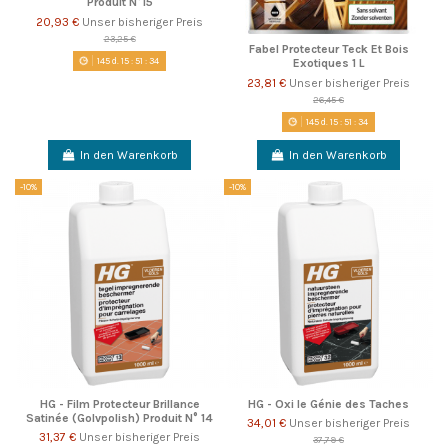
Produit N°15
20,93 €
Unser bisheriger Preis
23,25 €
Fabel Protecteur Teck Et Bois
145
d.
15
:
51
:
33
Exotiques 1 L
23,81 €
Unser bisheriger Preis
26,45 €
145
d.
15
:
51
:
33
In den Warenkorb
In den Warenkorb
-10%
-10%
HG - Film Protecteur Brillance
HG - Oxi le Génie des Taches
Satinée (Golvpolish) Produit N° 14
34,01 €
Unser bisheriger Preis
31,37 €
Unser bisheriger Preis
37,79 €