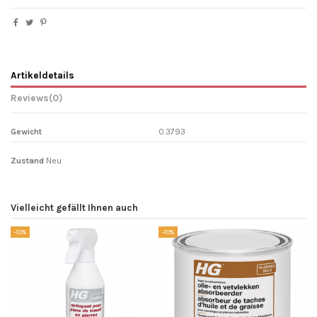
Artikeldetails
Reviews
(0)
Gewicht
0.3793
Zustand
Neu
Vielleicht gefällt Ihnen auch
-10%
-10%
-1