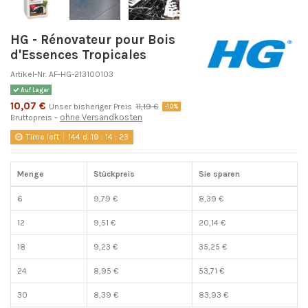
HG - Rénovateur pour Bois
d'Essences Tropicales
Artikel-Nr.
AF-HG-213100103
Auf Lager
10,07 €
Unser bisheriger Preis
11,19 €
-10%
ohne Versandkosten
Bruttopreis
Time left
144
d.
19
:
14
:
23
Menge
Stückpreis
Sie sparen
6
9,79 €
8,39 €
12
9,51 €
20,14 €
18
9,23 €
35,25 €
24
8,95 €
53,71 €
30
8,39 €
83,93 €