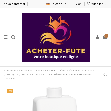
Nous contacter
Deutsch
EUR €
Wishlist (
0
)
0
Startseite
A la Maison
Espace Entretien
Pièces Spécifiques
Cuisines
Hobby179
Pierres Naturelles190
HG - Rénovateur pour Bois d'Essences
Tropicales
-10%