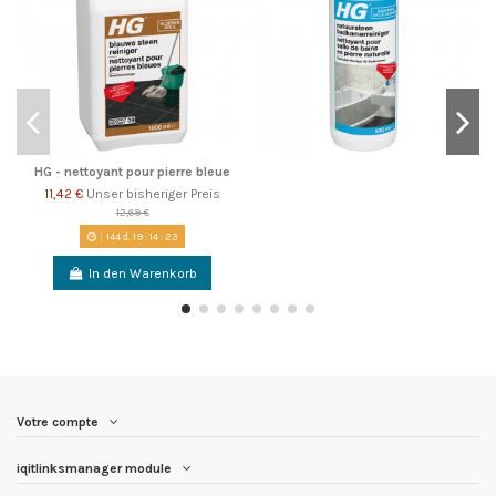
HG - nettoyant pour pierre bleue
11,42 €
Unser bisheriger Preis
12,69 €
144
d.
19
:
14
:
23
In den Warenkorb
Votre compte
iqitlinksmanager module