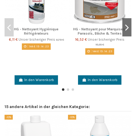
HG - Nettoyant Hygiénique
HG - Nettoyant pour Marquises,
Réfrigérateurs
Parasols, Bâche & Tentes
6,11 €
Unser bisheriger Preis
16,52 €
Unser bisheriger Preis
6,79 €
18,35 €
144
d.
19
:
14
:
23
144
d.
19
:
14
:
23
In den Warenkorb
In den Warenkorb
15 andere Artikel in der gleichen Kategorie:
-10%
-10%
-1