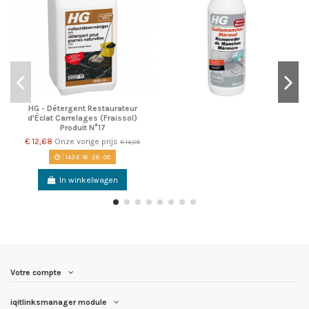
HG - Détergent Restaurateur
d'Éclat Carrelages (Fraissol)
Produit N°17
€ 12,68
Onze vorige prijs
€ 14,09
143
d.
16
:
28
:
00
In winkelwagen
Votre compte
iqitlinksmanager module