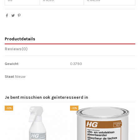
Productdetails
Reviews
(0)
Gewicht
0.3793
Staat
Nieuw
Je bent misschien ook geïnteresseerd in
-10%
-10%
-1