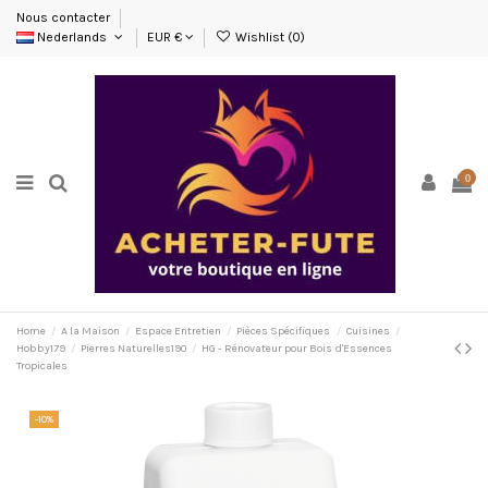
Nous contacter
Nederlands
EUR €
Wishlist (
0
)
0
Home
A la Maison
Espace Entretien
Pièces Spécifiques
Cuisines
Hobby179
Pierres Naturelles190
HG - Rénovateur pour Bois d'Essences
Tropicales
-10%