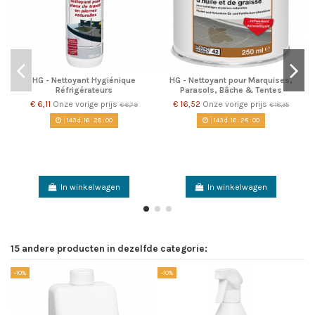
HG - Nettoyant Hygiénique
HG - Nettoyant pour Marquises,
Réfrigérateurs
Parasols, Bâche & Tentes
€ 6,11
Onze vorige prijs
€ 16,52
Onze vorige prijs
€ 6,79
€ 18,35
143
d.
16
:
28
:
00
143
d.
16
:
28
:
00
In winkelwagen
In winkelwagen
15 andere producten in dezelfde categorie:
-10%
-10%
-1