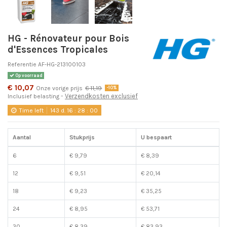
HG - Rénovateur pour Bois
d'Essences Tropicales
Referentie
AF-HG-213100103
Op voorraad
€ 10,07
Onze vorige prijs
€ 11,19
-10%
Verzendkosten exclusief
Inclusief belasting
Time left
143
d.
16
:
28
:
00
Aantal
Stukprijs
U bespaart
6
€ 9,79
€ 8,39
12
€ 9,51
€ 20,14
18
€ 9,23
€ 35,25
24
€ 8,95
€ 53,71
30
€ 8,39
€ 83,93